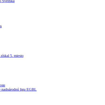
do Švédska
am
ískal 5. miesto
este
je nadnárodnú ligu EGBL