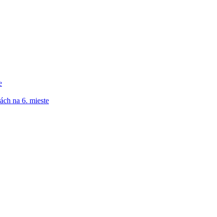
e
ách na 6. mieste