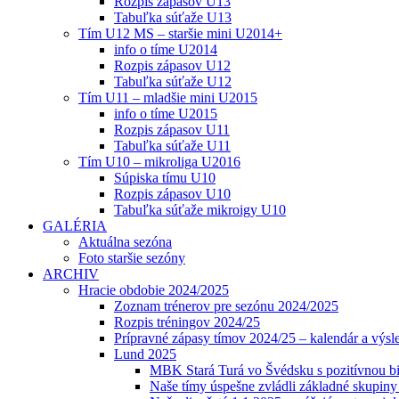
Rozpis zápasov U13
Tabuľka súťaže U13
Tím U12 MS – staršie mini U2014+
info o tíme U2014
Rozpis zápasov U12
Tabuľka súťaže U12
Tím U11 – mladšie mini U2015
info o tíme U2015
Rozpis zápasov U11
Tabuľka súťaže U11
Tím U10 – mikroliga U2016
Súpiska tímu U10
Rozpis zápasov U10
Tabuľka súťaže mikroigy U10
GALÉRIA
Aktuálna sezóna
Foto staršie sezóny
ARCHIV
Hracie obdobie 2024/2025
Zoznam trénerov pre sezónu 2024/2025
Rozpis tréningov 2024/25
Prípravné zápasy tímov 2024/25 – kalendár a výsl
Lund 2025
MBK Stará Turá vo Švédsku s pozitívnou bi
Naše tímy úspešne zvládli základné skupin