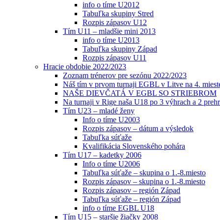
info o tíme U2012
Tabuľka skupiny Stred
Rozpis zápasov U12
Tím U11 – mladšie mini 2013
info o tíme U2013
Tabuľka skupiny Západ
Rozpis zápasov U11
Hracie obdobie 2022/2023
Zoznam trénerov pre sezónu 2022/2023
Náš tím v prvom turnaji EGBL v Litve na 4. miest
NAŠE DIEVČATÁ V EGBL SO STRIEBROM
Na turnaji v Rige naša U18 po 3 výhrach a 2 prehr
Tím U23 – mladé ženy
Info o tíme U2003
Rozpis zápasov – dátum a výsledok
Tabuľka súťaže
Kvalifikácia Slovenského pohára
Tím U17 – kadetky 2006
Info o tíme U2006
Tabuľka súťaže – skupina o 1.-8.miesto
Rozpis zápasov – skupina o 1.-8.miesto
Rozpis zápasov – región Západ
Tabuľka súťaže – región Západ
info o tíme EGBL U18
Tím U15 – staršie žiačky 2008