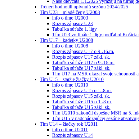
Naše dievčatá 1.1.2025 vyrážajú na turnaj 
Tréneri hodnotili uplynulú sezónu 2024/2025
Tím U23 – mladé ženy U2003
info o tíme U2003
Rozpis zápasov U23
Tabuľka súťaže 1. ligy
Tím U23 vo finále 1. ligy podľahol Košici
Tím U17 – kadetky U2008
info o tíme U2008
Rozpis zápasov U17 o 9-.16.m.
Rozpis zápasov U17 zákl. sk.
Tabuľka súťaže U17 o 9.-16.m.
Tabuľka súťaže U17 zákl. sk.
Tím U17 na MSR ukázal svoje schopnosti a z
Tím U15 – staršie žiačky U2010
info o tíme U2010
Rozpis zápasov U15 o 1.-8.m.
Rozpis zápasov U15 zákl. sk.
Tabuľka súťaže U15 o 1.-8.m.
Tabuľka súťaže U15 zákl. sk.
Tím U2010 zakončil úspešne MSR na 5. mi
Tím U15 v nadchádzajúcej sezóne absolvu
Tím U14 – žiačky rok U2011
info o tíme U2011
Rozpis zápasov U14