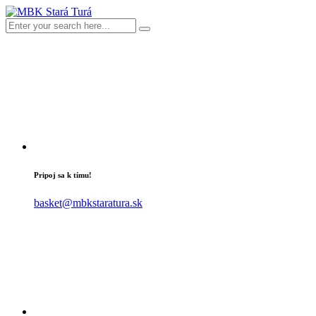
Pripoj sa k tímu!
basket@mbkstaratura.sk