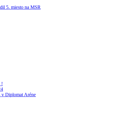
adil 5. miesto na MSR
 !
24
 v Diplomat Aréne