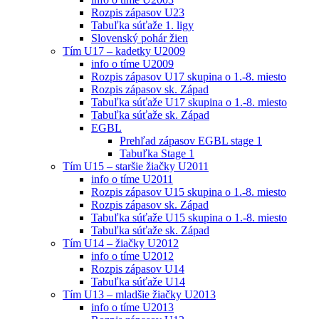
Rozpis zápasov U23
Tabuľka súťaže 1. ligy
Slovenský pohár žien
Tím U17 – kadetky U2009
info o tíme U2009
Rozpis zápasov U17 skupina o 1.-8. miesto
Rozpis zápasov sk. Západ
Tabuľka súťaže U17 skupina o 1.-8. miesto
Tabuľka súťaže sk. Západ
EGBL
Prehľad zápasov EGBL stage 1
Tabuľka Stage 1
Tím U15 – staršie žiačky U2011
info o tíme U2011
Rozpis zápasov U15 skupina o 1.-8. miesto
Rozpis zápasov sk. Západ
Tabuľka súťaže U15 skupina o 1.-8. miesto
Tabuľka súťaže sk. Západ
Tím U14 – žiačky U2012
info o tíme U2012
Rozpis zápasov U14
Tabuľka súťaže U14
Tím U13 – mladšie žiačky U2013
info o tíme U2013