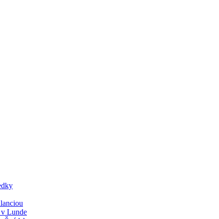
edky
lanciou
y v Lunde