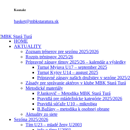
Kontakt
basket@mbkstaratura.sk
HOME
AKTUALITY
Zoznam trénerov pre sezónu 2025/2026
Rozpis tréningov 2025/26
Prípravné zápasy tímov 2025/26 – kalendár a výsledky
Turnaj Myjava U17 – september 2025
Turnaj Kyjov U14 – august 2025
Prípravné zápasy našich družstiev v sezóne 2025/
Zásady pre správanie aktérov v klube MBK Stará Turá
Metodické materiály
P.Jankovič – Metodika MBK Stará Turá
Pravidlá pre mládežnícke kategórie 2025/2026
Pravidlá súťaže U10 – mikroliga
B.Bažány – metodika k osobnej obrane
Aktuality zo siete
Sezóna 2025/2026
Tím U23 – mladé ženy U2003
info o tíme U2003