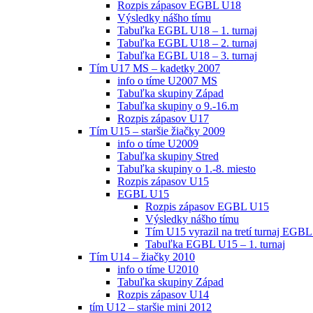
Rozpis zápasov EGBL U18
Výsledky nášho tímu
Tabuľka EGBL U18 – 1. turnaj
Tabuľka EGBL U18 – 2. turnaj
Tabuľka EGBL U18 – 3. turnaj
Tím U17 MS – kadetky 2007
info o tíme U2007 MS
Tabuľka skupiny Západ
Tabuľka skupiny o 9.-16.m
Rozpis zápasov U17
Tím U15 – staršie žiačky 2009
info o tíme U2009
Tabuľka skupiny Stred
Tabuľka skupiny o 1.-8. miesto
Rozpis zápasov U15
EGBL U15
Rozpis zápasov EGBL U15
Výsledky nášho tímu
Tím U15 vyrazil na tretí turnaj EGBL
Tabuľka EGBL U15 – 1. turnaj
Tím U14 – žiačky 2010
info o tíme U2010
Tabuľka skupiny Západ
Rozpis zápasov U14
tím U12 – staršie mini 2012