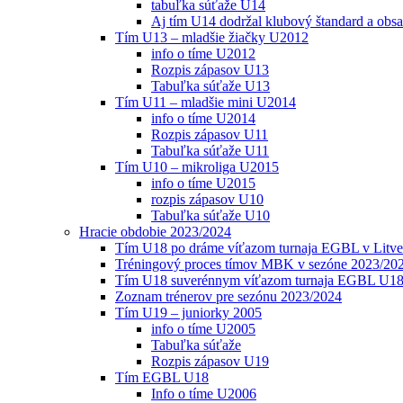
tabuľka súťaže U14
Aj tím U14 dodržal klubový štandard a obs
Tím U13 – mladšie žiačky U2012
info o tíme U2012
Rozpis zápasov U13
Tabuľka súťaže U13
Tím U11 – mladšie mini U2014
info o tíme U2014
Rozpis zápasov U11
Tabuľka súťaže U11
Tím U10 – mikroliga U2015
info o tíme U2015
rozpis zápasov U10
Tabuľka súťaže U10
Hracie obdobie 2023/2024
Tím U18 po dráme víťazom turnaja EGBL v Litve
Tréningový proces tímov MBK v sezóne 2023/20
Tím U18 suverénnym víťazom turnaja EGBL U18
Zoznam trénerov pre sezónu 2023/2024
Tím U19 – juniorky 2005
info o tíme U2005
Tabuľka súťaže
Rozpis zápasov U19
Tím EGBL U18
Info o tíme U2006