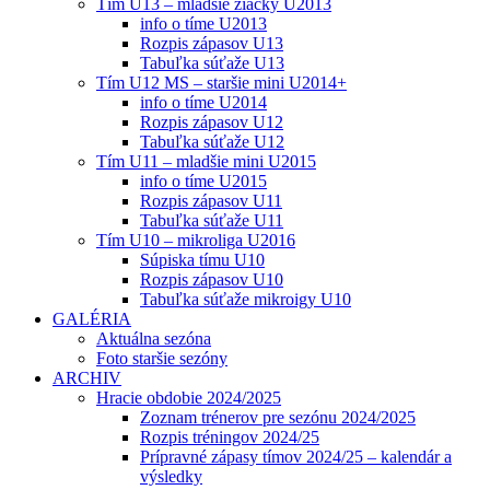
Tím U13 – mladšie žiačky U2013
info o tíme U2013
Rozpis zápasov U13
Tabuľka súťaže U13
Tím U12 MS – staršie mini U2014+
info o tíme U2014
Rozpis zápasov U12
Tabuľka súťaže U12
Tím U11 – mladšie mini U2015
info o tíme U2015
Rozpis zápasov U11
Tabuľka súťaže U11
Tím U10 – mikroliga U2016
Súpiska tímu U10
Rozpis zápasov U10
Tabuľka súťaže mikroigy U10
GALÉRIA
Aktuálna sezóna
Foto staršie sezóny
ARCHIV
Hracie obdobie 2024/2025
Zoznam trénerov pre sezónu 2024/2025
Rozpis tréningov 2024/25
Prípravné zápasy tímov 2024/25 – kalendár a
výsledky