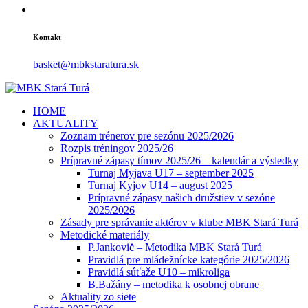
Kontakt
basket@mbkstaratura.sk
HOME
AKTUALITY
Zoznam trénerov pre sezónu 2025/2026
Rozpis tréningov 2025/26
Prípravné zápasy tímov 2025/26 – kalendár a výsledky
Turnaj Myjava U17 – september 2025
Turnaj Kyjov U14 – august 2025
Prípravné zápasy našich družstiev v sezóne
2025/2026
Zásady pre správanie aktérov v klube MBK Stará Turá
Metodické materiály
P.Jankovič – Metodika MBK Stará Turá
Pravidlá pre mládežnícke kategórie 2025/2026
Pravidlá súťaže U10 – mikroliga
B.Bažány – metodika k osobnej obrane
Aktuality zo siete