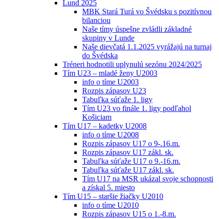
Lund 2025
MBK Stará Turá vo Švédsku s pozitívnou
bilanciou
Naše tímy úspešne zvládli základné
skupiny v Lunde
Naše dievčatá 1.1.2025 vyrážajú na turnaj
do Švédska
Tréneri hodnotili uplynulú sezónu 2024/2025
Tím U23 – mladé ženy U2003
info o tíme U2003
Rozpis zápasov U23
Tabuľka súťaže 1. ligy
Tím U23 vo finále 1. ligy podľahol
Košiciam
Tím U17 – kadetky U2008
info o tíme U2008
Rozpis zápasov U17 o 9-.16.m.
Rozpis zápasov U17 zákl. sk.
Tabuľka súťaže U17 o 9.-16.m.
Tabuľka súťaže U17 zákl. sk.
Tím U17 na MSR ukázal svoje schopnosti
a získal 5. miesto
Tím U15 – staršie žiačky U2010
info o tíme U2010
Rozpis zápasov U15 o 1.-8.m.