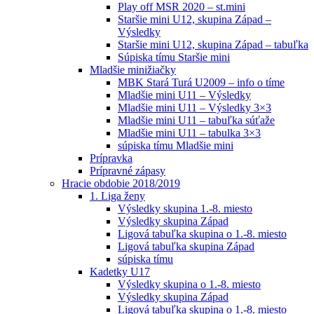
Play off MSR 2020 – st.mini
Staršie mini U12, skupina Západ –
Výsledky
Staršie mini U12, skupina Západ – tabuľka
Súpiska tímu Staršie mini
Mladšie minižiačky
MBK Stará Turá U2009 – info o tíme
Mladšie mini U11 – Výsledky
Mladšie mini U11 – Výsledky 3×3
Mladšie mini U11 – tabuľka súťaže
Mladšie mini U11 – tabulka 3×3
súpiska tímu Mladšie mini
Prípravka
Prípravné zápasy
Hracie obdobie 2018/2019
1. Liga ženy
Výsledky skupina 1.-8. miesto
Výsledky skupina Západ
Ligová tabuľka skupina o 1.-8. miesto
Ligová tabuľka skupina Západ
súpiska tímu
Kadetky U17
Výsledky skupina o 1.-8. miesto
Výsledky skupina Západ
Ligová tabuľka skupina o 1.-8. miesto