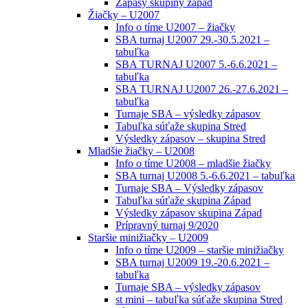
Zápasy skupiny západ
Žiačky – U2007
Info o tíme U2007 – žiačky
SBA turnaj U2007 29.-30.5.2021 –
tabuľka
SBA TURNAJ U2007 5.-6.6.2021 –
tabuľka
SBA TURNAJ U2007 26.-27.6.2021 –
tabuľka
Turnaje SBA – výsledky zápasov
Tabuľka súťaže skupina Stred
Výsledky zápasov – skupina Stred
Mladšie žiačky – U2008
Info o tíme U2008 – mladšie žiačky
SBA turnaj U2008 5.-6.6.2021 – tabuľka
Turnaje SBA – Výsledky zápasov
Tabuľka súťaže skupina Západ
Výsledky zápasov skupina Západ
Prípravný turnaj 9/2020
Staršie minižiačky – U2009
Info o tíme U2009 – staršie minižiačky
SBA turnaj U2009 19.-20.6.2021 –
tabuľka
Turnaje SBA – výsledky zápasov
st mini – tabuľka súťaže skupina Stred