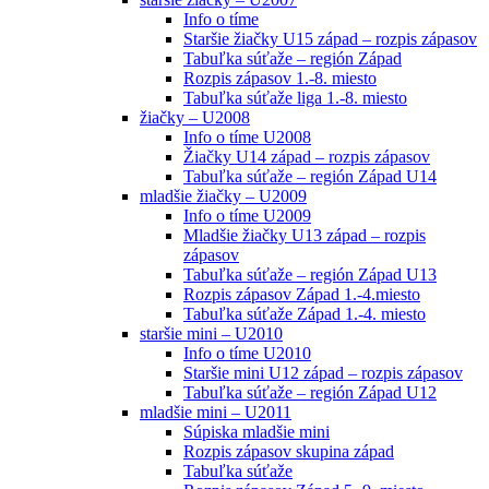
Info o tíme
Staršie žiačky U15 západ – rozpis zápasov
Tabuľka súťaže – región Západ
Rozpis zápasov 1.-8. miesto
Tabuľka súťaže liga 1.-8. miesto
žiačky – U2008
Info o tíme U2008
Žiačky U14 západ – rozpis zápasov
Tabuľka súťaže – región Západ U14
mladšie žiačky – U2009
Info o tíme U2009
Mladšie žiačky U13 západ – rozpis
zápasov
Tabuľka súťaže – región Západ U13
Rozpis zápasov Západ 1.-4.miesto
Tabuľka súťaže Západ 1.-4. miesto
staršie mini – U2010
Info o tíme U2010
Staršie mini U12 západ – rozpis zápasov
Tabuľka súťaže – región Západ U12
mladšie mini – U2011
Súpiska mladšie mini
Rozpis zápasov skupina západ
Tabuľka súťaže