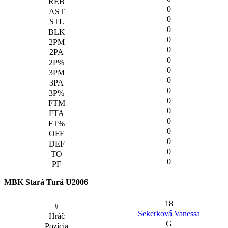
0
0
0
0
0
0
0
0
0
0
0
0
0
0
0
0
MBK Stará Turá U2006
18
Sekerková Vanessa
G