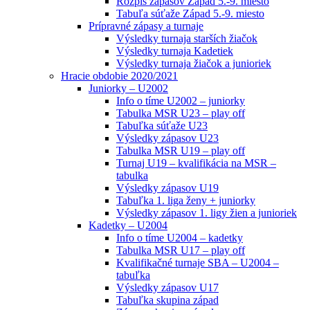
Rozpis zápasov Západ 5.-9. miesto
Tabuľa súťaže Západ 5.-9. miesto
Prípravné zápasy a turnaje
Výsledky turnaja starších žiačok
Výsledky turnaja Kadetiek
Výsledky turnaja žiačok a junioriek
Hracie obdobie 2020/2021
Juniorky – U2002
Info o tíme U2002 – juniorky
Tabulka MSR U23 – play off
Tabuľka súťaže U23
Výsledky zápasov U23
Tabulka MSR U19 – play off
Turnaj U19 – kvalifikácia na MSR –
tabulka
Výsledky zápasov U19
Tabuľka 1. liga ženy + juniorky
Výsledky zápasov 1. ligy žien a junioriek
Kadetky – U2004
Info o tíme U2004 – kadetky
Tabulka MSR U17 – play off
Kvalifikačné turnaje SBA – U2004 –
tabuľka
Výsledky zápasov U17
Tabuľka skupina západ