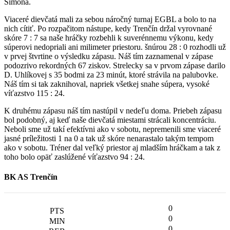
Simona.
Viaceré dievčatá mali za sebou náročný turnaj EGBL a bolo to na
nich cítiť. Po rozpačitom nástupe, kedy Trenčín držal vyrovnané
skóre 7 : 7 sa naše hráčky rozbehli k suverénnemu výkonu, kedy
súperovi nedopriali ani milimeter priestoru. šnúrou 28 : 0 rozhodli už
v prvej štvrtine o výsledku zápasu. Náš tím zaznamenal v zápase
podozrivo rekordných 67 ziskov. Strelecky sa v prvom zápase darilo
D. Uhlíkovej s 35 bodmi za 23 minút, ktoré strávila na palubovke.
Náš tím si tak zaknihoval, napriek všetkej snahe súpera, vysoké
víťazstvo 115 : 24.
K druhému zápasu náš tím nastúpil v nedeľu doma. Priebeh zápasu
bol podobný, aj keď naše dievčatá miestami strácali koncentráciu.
Neboli sme už takí efektívni ako v sobotu, nepremenili sme viaceré
jasné príležitosti 1 na 0 a tak už skóre nenarastalo takým tempom
ako v sobotu. Tréner dal veľký priestor aj mladším hráčkam a tak z
toho bolo opäť zaslúžené víťazstvo 94 : 24.
BK AS Trenčín
0
0
0