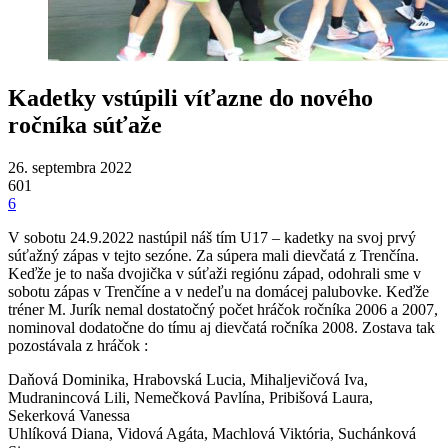
Kadetky vstúpili víťazne do nového
ročníka súťaže
26. septembra 2022
601
6
V sobotu 24.9.2022 nastúpil náš tím U17 – kadetky na svoj prvý
súťažný zápas v tejto sezóne. Za súpera mali dievčatá z Trenčína.
Keďže je to naša dvojička v súťaži regiónu západ, odohrali sme v
sobotu zápas v Trenčíne a v nedeľu na domácej palubovke. Keďže
tréner M. Jurík nemal dostatočný počet hráčok ročníka 2006 a 2007,
nominoval dodatočne do tímu aj dievčatá ročníka 2008. Zostava tak
pozostávala z hráčok :
Daňová Dominika, Hrabovská Lucia, Mihaljevičová Iva,
Mudranincová Lili, Nemečková Pavlína, Pribišová Laura,
Sekerková Vanessa
Uhlíková Diana, Vidová Agáta, Machlová Viktória, Suchánková