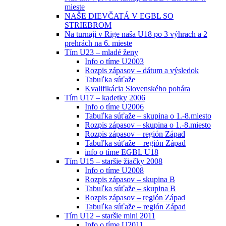
mieste
NAŠE DIEVČATÁ V EGBL SO
STRIEBROM
Na turnaji v Rige naša U18 po 3 výhrach a 2
prehrách na 6. mieste
Tím U23 – mladé ženy
Info o tíme U2003
Rozpis zápasov – dátum a výsledok
Tabuľka súťaže
Kvalifikácia Slovenského pohára
Tím U17 – kadetky 2006
Info o tíme U2006
Tabuľka súťaže – skupina o 1.-8.miesto
Rozpis zápasov – skupina o 1.-8.miesto
Rozpis zápasov – región Západ
Tabuľka súťaže – región Západ
info o tíme EGBL U18
Tím U15 – staršie žiačky 2008
Info o tíme U2008
Rozpis zápasov – skupina B
Tabuľka súťaže – skupina B
Rozpis zápasov – región Západ
Tabuľka súťaže – región Západ
Tím U12 – staršie mini 2011
Info o tíme U2011