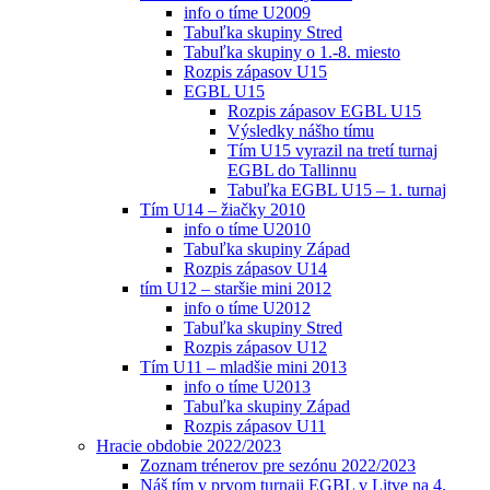
info o tíme U2009
Tabuľka skupiny Stred
Tabuľka skupiny o 1.-8. miesto
Rozpis zápasov U15
EGBL U15
Rozpis zápasov EGBL U15
Výsledky nášho tímu
Tím U15 vyrazil na tretí turnaj
EGBL do Tallinnu
Tabuľka EGBL U15 – 1. turnaj
Tím U14 – žiačky 2010
info o tíme U2010
Tabuľka skupiny Západ
Rozpis zápasov U14
tím U12 – staršie mini 2012
info o tíme U2012
Tabuľka skupiny Stred
Rozpis zápasov U12
Tím U11 – mladšie mini 2013
info o tíme U2013
Tabuľka skupiny Západ
Rozpis zápasov U11
Hracie obdobie 2022/2023
Zoznam trénerov pre sezónu 2022/2023
Náš tím v prvom turnaji EGBL v Litve na 4.