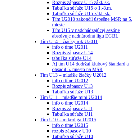
Rozpis zápasov U15 zákl. sk.
Tabuľka súťaže U15 o 1.-8.m.
Tabuľka súťaže U15 zákl. sk.
Tím U2010 zakončil úspešne MSR na 5.
mieste
Tím U15 v nadchádzajúcej sezóne
absolvuje nadnárodnú ligu EGBL
Tím U14 – žiačky rok U2011
info o tíme U2011
Rozpis zápasov U14
tabuľka súťaže U14
Aj tím U14 dodržal klubový štandard a
obsadil 5. miesto na MSR
Tím U13 – mladšie žiačky U2012
info o tíme U2012
Rozpis zápasov U13
Tabuľka súťaže U13
Tím U11 – mladšie mini U2014
info o tíme U2014
Rozpis zápasov U11
Tabuľka súťaže U11
Tím U10 – mikroliga U2015
info o tíme U2015
rozpis zápasov U10
Tabuľka súťaže U10