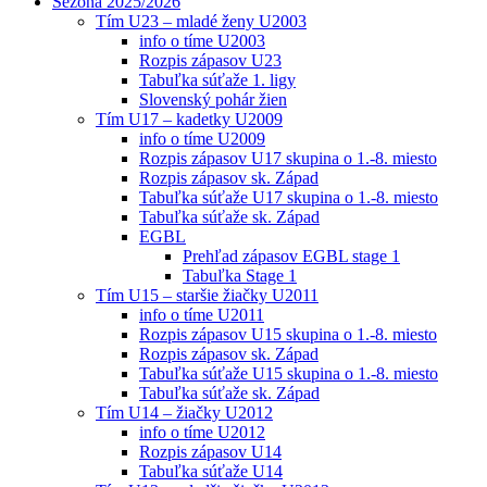
Sezóna 2025/2026
Tím U23 – mladé ženy U2003
info o tíme U2003
Rozpis zápasov U23
Tabuľka súťaže 1. ligy
Slovenský pohár žien
Tím U17 – kadetky U2009
info o tíme U2009
Rozpis zápasov U17 skupina o 1.-8. miesto
Rozpis zápasov sk. Západ
Tabuľka súťaže U17 skupina o 1.-8. miesto
Tabuľka súťaže sk. Západ
EGBL
Prehľad zápasov EGBL stage 1
Tabuľka Stage 1
Tím U15 – staršie žiačky U2011
info o tíme U2011
Rozpis zápasov U15 skupina o 1.-8. miesto
Rozpis zápasov sk. Západ
Tabuľka súťaže U15 skupina o 1.-8. miesto
Tabuľka súťaže sk. Západ
Tím U14 – žiačky U2012
info o tíme U2012
Rozpis zápasov U14
Tabuľka súťaže U14