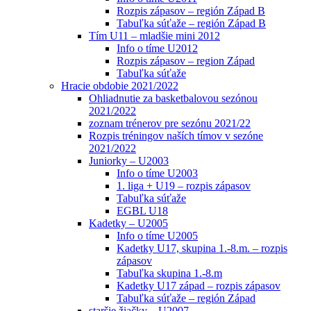
Rozpis zápasov – región Západ B
Tabuľka súťaže – región Západ B
Tím U11 – mladšie mini 2012
Info o tíme U2012
Rozpis zápasov – region Západ
Tabuľka súťaže
Hracie obdobie 2021/2022
Ohliadnutie za basketbalovou sezónou
2021/2022
zoznam trénerov pre sezónu 2021/22
Rozpis tréningov naších tímov v sezóne
2021/2022
Juniorky – U2003
Info o tíme U2003
1. liga + U19 – rozpis zápasov
Tabuľka súťaže
EGBL U18
Kadetky – U2005
Info o tíme U2005
Kadetky U17, skupina 1.-8.m. – rozpis
zápasov
Tabuľka skupina 1.-8.m
Kadetky U17 západ – rozpis zápasov
Tabuľka súťaže – región Západ
staršie žiačky – U2007