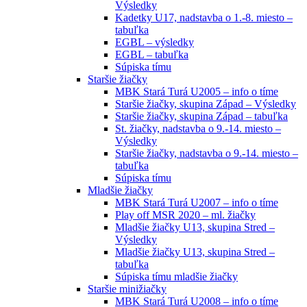
Výsledky
Kadetky U17, nadstavba o 1.-8. miesto –
tabuľka
EGBL – výsledky
EGBL – tabuľka
Súpiska tímu
Staršie žiačky
MBK Stará Turá U2005 – info o tíme
Staršie žiačky, skupina Západ – Výsledky
Staršie žiačky, skupina Západ – tabuľka
St. žiačky, nadstavba o 9.-14. miesto –
Výsledky
Staršie žiačky, nadstavba o 9.-14. miesto –
tabuľka
Súpiska tímu
Mladšie žiačky
MBK Stará Turá U2007 – info o tíme
Play off MSR 2020 – ml. žiačky
Mladšie žiačky U13, skupina Stred –
Výsledky
Mladšie žiačky U13, skupina Stred –
tabuľka
Súpiska tímu mladšie žiačky
Staršie minižiačky
MBK Stará Turá U2008 – info o tíme