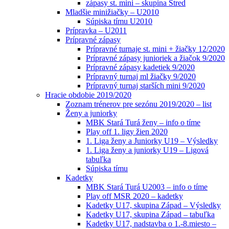
zápasy st. mini – skupina Stred
Mladšie minižiačky – U2010
Súpiska tímu U2010
Prípravka – U2011
Prípravné zápasy
Prípravné turnaje st. mini + žiačky 12/2020
Prípravné zápasy junioriek a žiačok 9/2020
Prípravné zápasy kadetiek 9/2020
Prípravný turnaj ml žiačky 9/2020
Prípravný turnaj starších mini 9/2020
Hracie obdobie 2019/2020
Zoznam trénerov pre sezónu 2019/2020 – list
Ženy a juniorky
MBK Stará Turá ženy – info o tíme
Play off 1. ligy žien 2020
1. Liga ženy a Juniorky U19 – Výsledky
1. Liga ženy a juniorky U19 – Ligová
tabuľka
Súpiska tímu
Kadetky
MBK Stará Turá U2003 – info o tíme
Play off MSR 2020 – kadetky
Kadetky U17, skupina Západ – Výsledky
Kadetky U17, skupina Západ – tabuľka
Kadetky U17, nadstavba o 1.-8.miesto –