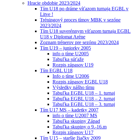
Hracie obdobie 2023/2024
Tím U18 po dráme víťazom turnaja EGBL v
Litve !
Tréningový proces tímov MBK v sezóne
2023/2024
Tím U18 suverénnym víťazom turnaja EGBL
U18 v Diplomat Aréne
Zoznam trénerov pre sezónu 2023/2024
Tím U19 – juniorky 2005
info o tíme U2005
Tabuľka súťaže
Rozpis zápasov U19
Tím EGBL U18
Info o tíme U2006
Rozpis zápasov EGBL U18
Výsledky nášho tímu
Tabuľka EGBL U18 – 1. turnaj
Tabuľka EGBL U18 – 2. turnaj
Tabuľka EGBL U18 – 3. turnaj
Tím U17 MS – kadetky 2007
info o tíme U2007 MS
Tabuľka skupiny Západ
Tabuľka skupiny o 9.-16.m
Rozpis zápasov U17
Tím U15 – staršie žiačky 2009