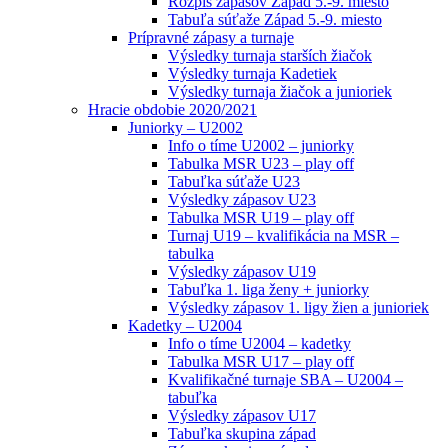
Rozpis zápasov Západ 5.-9. miesto
Tabuľa súťaže Západ 5.-9. miesto
Prípravné zápasy a turnaje
Výsledky turnaja starších žiačok
Výsledky turnaja Kadetiek
Výsledky turnaja žiačok a junioriek
Hracie obdobie 2020/2021
Juniorky – U2002
Info o tíme U2002 – juniorky
Tabulka MSR U23 – play off
Tabuľka súťaže U23
Výsledky zápasov U23
Tabulka MSR U19 – play off
Turnaj U19 – kvalifikácia na MSR –
tabulka
Výsledky zápasov U19
Tabuľka 1. liga ženy + juniorky
Výsledky zápasov 1. ligy žien a junioriek
Kadetky – U2004
Info o tíme U2004 – kadetky
Tabulka MSR U17 – play off
Kvalifikačné turnaje SBA – U2004 –
tabuľka
Výsledky zápasov U17
Tabuľka skupina západ