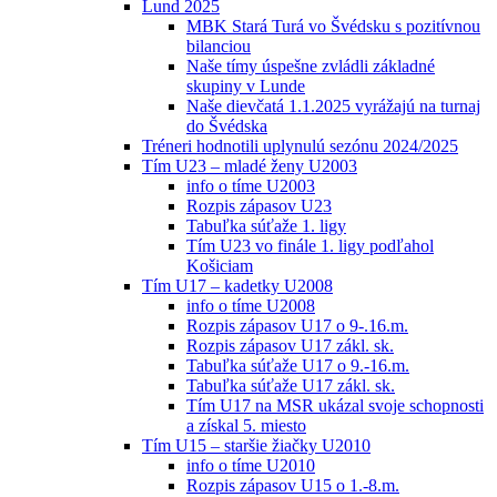
Lund 2025
MBK Stará Turá vo Švédsku s pozitívnou
bilanciou
Naše tímy úspešne zvládli základné
skupiny v Lunde
Naše dievčatá 1.1.2025 vyrážajú na turnaj
do Švédska
Tréneri hodnotili uplynulú sezónu 2024/2025
Tím U23 – mladé ženy U2003
info o tíme U2003
Rozpis zápasov U23
Tabuľka súťaže 1. ligy
Tím U23 vo finále 1. ligy podľahol
Košiciam
Tím U17 – kadetky U2008
info o tíme U2008
Rozpis zápasov U17 o 9-.16.m.
Rozpis zápasov U17 zákl. sk.
Tabuľka súťaže U17 o 9.-16.m.
Tabuľka súťaže U17 zákl. sk.
Tím U17 na MSR ukázal svoje schopnosti
a získal 5. miesto
Tím U15 – staršie žiačky U2010
info o tíme U2010
Rozpis zápasov U15 o 1.-8.m.