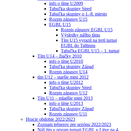
info o tíme U2009
Tabuľka skupiny Stred
Tabuľka skupiny o 1.-8. miesto
Rozpis zápasov U15
EGBL U15
Rozpis zápasov EGBL U15
Výsledky nášho tímu
Tím U15 vyrazil na tretí turnaj
EGBL do Tallinnu
Tabuľka EGBL U15 – 1. turnaj
Tím U14 – žiačky 2010
info o tíme U2010
Tabuľka skupiny Západ
Rozpis zápasov U14
tím U12 – staršie mini 2012
info o tíme U2012
Tabuľka skupiny Stred
Rozpis zápasov U12
Tím U11 – mladšie mini 2013
info o tíme U2013
Tabuľka skupiny Západ
Rozpis zápasov U11
Hracie obdobie 2022/2023
Zoznam trénerov pre sezónu 2022/2023
Náš tím v prvom turnaji EGBL v Litve na 4.