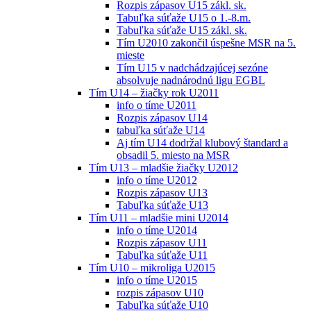
Rozpis zápasov U15 zákl. sk.
Tabuľka súťaže U15 o 1.-8.m.
Tabuľka súťaže U15 zákl. sk.
Tím U2010 zakončil úspešne MSR na 5.
mieste
Tím U15 v nadchádzajúcej sezóne
absolvuje nadnárodnú ligu EGBL
Tím U14 – žiačky rok U2011
info o tíme U2011
Rozpis zápasov U14
tabuľka súťaže U14
Aj tím U14 dodržal klubový štandard a
obsadil 5. miesto na MSR
Tím U13 – mladšie žiačky U2012
info o tíme U2012
Rozpis zápasov U13
Tabuľka súťaže U13
Tím U11 – mladšie mini U2014
info o tíme U2014
Rozpis zápasov U11
Tabuľka súťaže U11
Tím U10 – mikroliga U2015
info o tíme U2015
rozpis zápasov U10
Tabuľka súťaže U10