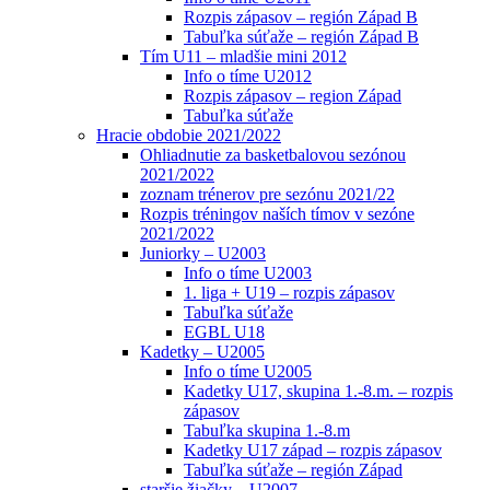
Rozpis zápasov – región Západ B
Tabuľka súťaže – región Západ B
Tím U11 – mladšie mini 2012
Info o tíme U2012
Rozpis zápasov – region Západ
Tabuľka súťaže
Hracie obdobie 2021/2022
Ohliadnutie za basketbalovou sezónou
2021/2022
zoznam trénerov pre sezónu 2021/22
Rozpis tréningov naších tímov v sezóne
2021/2022
Juniorky – U2003
Info o tíme U2003
1. liga + U19 – rozpis zápasov
Tabuľka súťaže
EGBL U18
Kadetky – U2005
Info o tíme U2005
Kadetky U17, skupina 1.-8.m. – rozpis
zápasov
Tabuľka skupina 1.-8.m
Kadetky U17 západ – rozpis zápasov
Tabuľka súťaže – región Západ
staršie žiačky – U2007