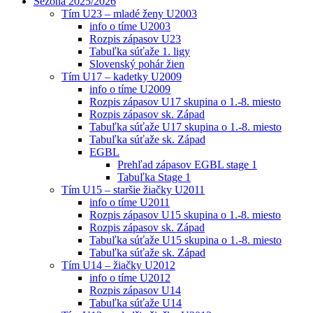
Sezóna 2025/2026
Tím U23 – mladé ženy U2003
info o tíme U2003
Rozpis zápasov U23
Tabuľka súťaže 1. ligy
Slovenský pohár žien
Tím U17 – kadetky U2009
info o tíme U2009
Rozpis zápasov U17 skupina o 1.-8. miesto
Rozpis zápasov sk. Západ
Tabuľka súťaže U17 skupina o 1.-8. miesto
Tabuľka súťaže sk. Západ
EGBL
Prehľad zápasov EGBL stage 1
Tabuľka Stage 1
Tím U15 – staršie žiačky U2011
info o tíme U2011
Rozpis zápasov U15 skupina o 1.-8. miesto
Rozpis zápasov sk. Západ
Tabuľka súťaže U15 skupina o 1.-8. miesto
Tabuľka súťaže sk. Západ
Tím U14 – žiačky U2012
info o tíme U2012
Rozpis zápasov U14
Tabuľka súťaže U14