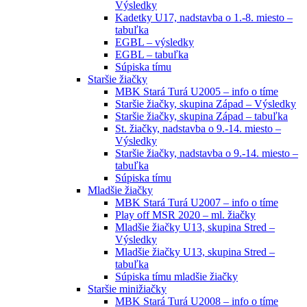
Výsledky
Kadetky U17, nadstavba o 1.-8. miesto –
tabuľka
EGBL – výsledky
EGBL – tabuľka
Súpiska tímu
Staršie žiačky
MBK Stará Turá U2005 – info o tíme
Staršie žiačky, skupina Západ – Výsledky
Staršie žiačky, skupina Západ – tabuľka
St. žiačky, nadstavba o 9.-14. miesto –
Výsledky
Staršie žiačky, nadstavba o 9.-14. miesto –
tabuľka
Súpiska tímu
Mladšie žiačky
MBK Stará Turá U2007 – info o tíme
Play off MSR 2020 – ml. žiačky
Mladšie žiačky U13, skupina Stred –
Výsledky
Mladšie žiačky U13, skupina Stred –
tabuľka
Súpiska tímu mladšie žiačky
Staršie minižiačky
MBK Stará Turá U2008 – info o tíme