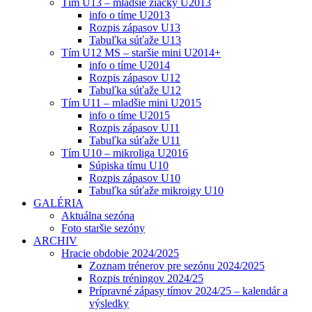
Tím U13 – mladšie žiačky U2013
info o tíme U2013
Rozpis zápasov U13
Tabuľka súťaže U13
Tím U12 MS – staršie mini U2014+
info o tíme U2014
Rozpis zápasov U12
Tabuľka súťaže U12
Tím U11 – mladšie mini U2015
info o tíme U2015
Rozpis zápasov U11
Tabuľka súťaže U11
Tím U10 – mikroliga U2016
Súpiska tímu U10
Rozpis zápasov U10
Tabuľka súťaže mikroigy U10
GALÉRIA
Aktuálna sezóna
Foto staršie sezóny
ARCHIV
Hracie obdobie 2024/2025
Zoznam trénerov pre sezónu 2024/2025
Rozpis tréningov 2024/25
Prípravné zápasy tímov 2024/25 – kalendár a
výsledky