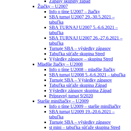
Zápasy skupiny západ
Žiačky – U2007
Info o tíme U2007 – žiačky
SBA turnaj U2007 29.-30.5.2021 –
tabuľka
SBA TURNAJ U2007 5.-6.6.2021 –
tabuľka
SBA TURNAJ U2007 26.-27.6.2021 –
tabuľka
Turnaje SBA – výsledky zápasov
Tabuľka súťaže skupina Stred
Výsledky zápasov – skupina Stred
Mladšie žiačky – U2008
Info o tíme U2008 – mladšie žiačky
SBA turnaj U2008 5.-6.6.2021 – tabuľka
Turnaje SBA – Výsledky zápasov
Tabuľka súťaže skupina Západ
Výsledky zápasov skupina Západ
Prípravný turnaj 9/2020
Staršie minižiačky – U2009
Info o tíme U2009 – staršie minižiačky
SBA turnaj U2009 19.-20.6.2021 –
tabuľka
Turnaje SBA – výsledky zápasov
st mini – tabuľka súťaže skupina Stred