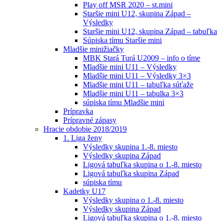
Play off MSR 2020 – st.mini
Staršie mini U12, skupina Západ –
Výsledky
Staršie mini U12, skupina Západ – tabuľka
Súpiska tímu Staršie mini
Mladšie minižiačky
MBK Stará Turá U2009 – info o tíme
Mladšie mini U11 – Výsledky
Mladšie mini U11 – Výsledky 3×3
Mladšie mini U11 – tabuľka súťaže
Mladšie mini U11 – tabulka 3×3
súpiska tímu Mladšie mini
Prípravka
Prípravné zápasy
Hracie obdobie 2018/2019
1. Liga ženy
Výsledky skupina 1.-8. miesto
Výsledky skupina Západ
Ligová tabuľka skupina o 1.-8. miesto
Ligová tabuľka skupina Západ
súpiska tímu
Kadetky U17
Výsledky skupina o 1.-8. miesto
Výsledky skupina Západ
Ligová tabuľka skupina o 1.-8. miesto