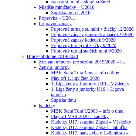
zápasy st. mini – skupina Stred
Mladšie minižiačky – U2010
Súpiska tímu U2010
Prípravka – U2011
Prípravné zápasy
Prípravné turnaje st. mini + žiačky 12/2020
Prípravné zápasy junioriek a žiačok 9/2020
Prípravné zápasy kadetiek 9/2020
Prípravný turnaj ml žiačky 9/2020
Prípravný turnaj starších mini 9/2020
Hracie obdobie 2019/2020
Zoznam trénerov pre sezónu 2019/2020 – list
Ženy a juniorky
MBK Stará Turá ženy – info o tíme
Play off 1. ligy žien 2020
1. Liga ženy a Juniorky U19 – Výsledky
1. Liga ženy a juniorky U19 – Ligová
tabuľka
Súpiska tímu
Kadetky
MBK Stará Turá U2003 – info o tíme
Play off MSR 2020 – kadetky
Kadetky U17, skupina Západ – Výsledky
Kadetky U17, skupina Západ – tabuľka
Kadetky U17, nadstavba o 1.-8.miesto –