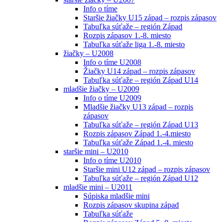
Info o tíme
Staršie žiačky U15 západ – rozpis zápasov
Tabuľka súťaže – región Západ
Rozpis zápasov 1.-8. miesto
Tabuľka súťaže liga 1.-8. miesto
žiačky – U2008
Info o tíme U2008
Žiačky U14 západ – rozpis zápasov
Tabuľka súťaže – región Západ U14
mladšie žiačky – U2009
Info o tíme U2009
Mladšie žiačky U13 západ – rozpis
zápasov
Tabuľka súťaže – región Západ U13
Rozpis zápasov Západ 1.-4.miesto
Tabuľka súťaže Západ 1.-4. miesto
staršie mini – U2010
Info o tíme U2010
Staršie mini U12 západ – rozpis zápasov
Tabuľka súťaže – región Západ U12
mladšie mini – U2011
Súpiska mladšie mini
Rozpis zápasov skupina západ
Tabuľka súťaže