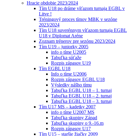
Hracie obdobie 2023/2024
Tím U18 po dráme víťazom turnaja EGBL v
Litve !
Tréningový proces tímov MBK v sezóne
2023/2024
Tím U18 suverénnym víťazom turnaja EGBL
U18 v Diplomat Aréne
Zoznam trénerov pre sezónu 2023/2024
Tím U19 – juniorky 2005
info o tíme U2005
Tabuľka súťaže
Rozpis zápasov U19
Tím EGBL U18
Info o tíme U2006
Rozpis zápasov EGBL U18
Výsledky nášho tímu
Tabuľka EGBL U18 – 1. turnaj
Tabuľka EGBL U18 – 2. turnaj
Tabuľka EGBL U18 – 3. turnaj
Tím U17 MS – kadetky 2007
info o tíme U2007 MS
Tabuľka skupiny Západ
Tabuľka skupiny o 9.-16.m
Rozpis zápasov U17
Tím U15 – staršie žiačky 2009