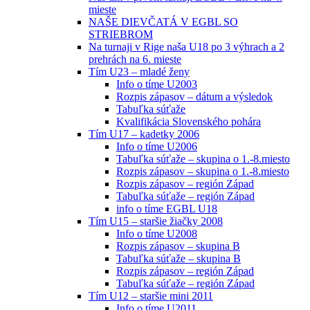
mieste
NAŠE DIEVČATÁ V EGBL SO
STRIEBROM
Na turnaji v Rige naša U18 po 3 výhrach a 2
prehrách na 6. mieste
Tím U23 – mladé ženy
Info o tíme U2003
Rozpis zápasov – dátum a výsledok
Tabuľka súťaže
Kvalifikácia Slovenského pohára
Tím U17 – kadetky 2006
Info o tíme U2006
Tabuľka súťaže – skupina o 1.-8.miesto
Rozpis zápasov – skupina o 1.-8.miesto
Rozpis zápasov – región Západ
Tabuľka súťaže – región Západ
info o tíme EGBL U18
Tím U15 – staršie žiačky 2008
Info o tíme U2008
Rozpis zápasov – skupina B
Tabuľka súťaže – skupina B
Rozpis zápasov – región Západ
Tabuľka súťaže – región Západ
Tím U12 – staršie mini 2011
Info o tíme U2011