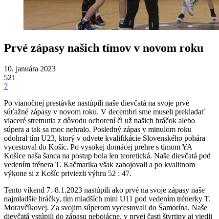
Prvé zápasy našich tímov v novom roku
10. januára 2023
521
7
Po vianočnej prestávke nastúpili naše dievčatá na svoje prvé
súťažné zápasy v novom roku. V decembri sme museli prekladať
viaceré stretnutia z dôvodu ochorení či už našich hráčok alebo
súpera a tak sa moc nehralo. Posledný zápas v minulom roku
odohral tím U23, ktorý v odvete kvalifikácie Slovenského pohára
vycestoval do Košíc. Po vysokej domácej prehre s tímom YA
Košice naša šanca na postup bola len teoretická. Naše dievčatá pod
vedením trénera T. Kačmarika však zabojovali a po kvalitnom
výkone si z Košíc priviezli výhru 52 : 47.
Tento víkend 7.-8.1.2023 nastúpili ako prvé na svoje zápasy naše
najmladšie hráčky, tím mladších mini U11 pod vedením trénerky T.
Moravčíkovej. Za svojim súperom vycestovali do Šamorína. Naše
dievčatá vstúpili do zápasu nebojácne, v prvej časti štvrtiny aj viedli