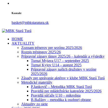
Kontakt
basket@mbkstaratura.sk
HOME
AKTUALITY
Zoznam trénerov pre sezónu 2025/2026
Rozpis tréningov 2025/26
Prípravné zápasy tímov 2025/26 – kalendár a výsledky
Turnaj Myjava U17 – september 2025
Turnaj Kyjov U14 – august 2025
Prípravné zápasy našich družstiev v sezóne
2025/2026
Zásady pre správanie aktérov v klube MBK Stará Turá
Metodické materiály
P.Jankovič – Metodika MBK Stará Turá
Pravidlá pre mládežnícke kategórie 2025/2026
Pravidlá súťaže U10 – mikroliga
B.Bažány – metodika k osobnej obrane
Aktuality zo siete