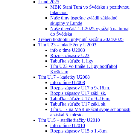
Lund 2025
MBK Stará Turá vo Švédsku s pozitívnou
bilanciou
Naše tímy úspešne zvládli základné
skupiny v Lunde
Naše dievčatá 1.1.2025 vyrážajú na turnaj
do Švédska
Tréneri hodnotili uplynulú sezónu 2024/2025
Tím U23 – mladé ženy U2003
info o tíme U2003
Rozpis zápasov U23
Tabuľka súťaže 1. ligy
Tím U23 vo finále 1. ligy podľahol
Košiciam
Tím U17 – kadetky U2008
info o tíme U2008
Rozpis zápasov U17 o 9-.16.m.
Rozpis zápasov U17 zákl. sk.
Tabuľka súťaže U17 o 9.-16.m.
Tabuľka súťaže U17 zákl. sk.
Tím U17 na MSR ukázal svoje schopnosti
a získal 5. miesto
Tím U15 – staršie žiačky U2010
info o tíme U2010
Rozpis zápasov U15 o 1.-8.m.