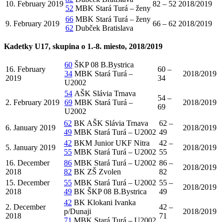
10. February 2019
82 – 52
2018/2019
52
MBK Stará Turá – ženy
66
MBK Stará Turá – ženy
9. February 2019
66 – 62
2018/2019
62
Dubček Bratislava
Kadetky U17, skupina o 1.-8. miesto, 2018/2019
60
ŠKP 08 B.Bystrica
16. February
60 –
34
MBK Stará Turá –
2018/2019
2019
34
U2002
54
AŠK Slávia Trnava
54 –
2. February 2019
69
MBK Stará Turá –
2018/2019
69
U2002
62
BK AŠK Slávia Trnava
62 –
6. January 2019
2018/2019
49
MBK Stará Turá – U2002
49
42
BKM Junior UKF Nitra
42 –
5. January 2019
2018/2019
55
MBK Stará Turá – U2002
55
16. December
86
MBK Stará Turá – U2002
86 –
2018/2019
2018
82
BK ZŠ Zvolen
82
15. December
55
MBK Stará Turá – U2002
55 –
2018/2019
2018
49
BK ŠKP 08 B.Bystrica
49
42
BK Klokani Ivanka
2. December
42 –
p/Dunaji
2018/2019
2018
71
71
MBK Stará Turá – U2002