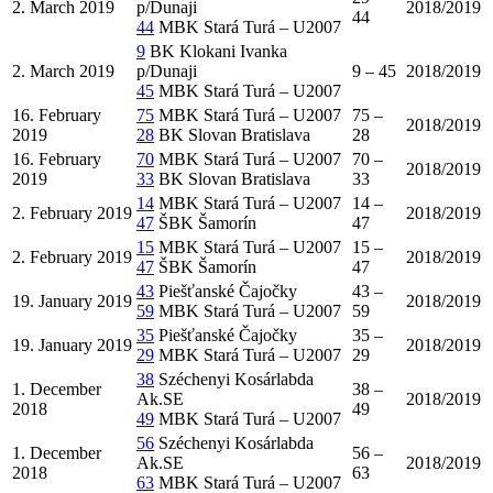
2. March 2019
p/Dunaji
2018/2019
44
44
MBK Stará Turá – U2007
9
BK Klokani Ivanka
2. March 2019
p/Dunaji
9 – 45
2018/2019
45
MBK Stará Turá – U2007
16. February
75
MBK Stará Turá – U2007
75 –
2018/2019
2019
28
BK Slovan Bratislava
28
16. February
70
MBK Stará Turá – U2007
70 –
2018/2019
2019
33
BK Slovan Bratislava
33
14
MBK Stará Turá – U2007
14 –
2. February 2019
2018/2019
47
ŠBK Šamorín
47
15
MBK Stará Turá – U2007
15 –
2. February 2019
2018/2019
47
ŠBK Šamorín
47
43
Piešťanské Čajočky
43 –
19. January 2019
2018/2019
59
MBK Stará Turá – U2007
59
35
Piešťanské Čajočky
35 –
19. January 2019
2018/2019
29
MBK Stará Turá – U2007
29
38
Széchenyi Kosárlabda
1. December
38 –
Ak.SE
2018/2019
2018
49
49
MBK Stará Turá – U2007
56
Széchenyi Kosárlabda
1. December
56 –
Ak.SE
2018/2019
2018
63
63
MBK Stará Turá – U2007