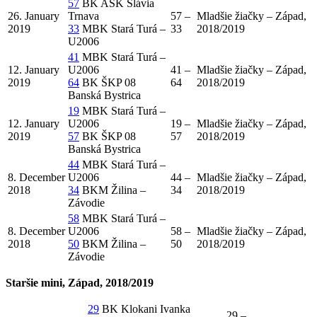
57
BK AŠK Slávia
26. January
Trnava
57 –
Mladšie žiačky – Západ,
2019
33
MBK Stará Turá –
33
2018/2019
U2006
41
MBK Stará Turá –
12. January
U2006
41 –
Mladšie žiačky – Západ,
2019
64
BK ŠKP 08
64
2018/2019
Banská Bystrica
19
MBK Stará Turá –
12. January
U2006
19 –
Mladšie žiačky – Západ,
2019
57
BK ŠKP 08
57
2018/2019
Banská Bystrica
44
MBK Stará Turá –
8. December
U2006
44 –
Mladšie žiačky – Západ,
2018
34
BKM Žilina –
34
2018/2019
Závodie
58
MBK Stará Turá –
8. December
U2006
58 –
Mladšie žiačky – Západ,
2018
50
BKM Žilina –
50
2018/2019
Závodie
Staršie mini, Západ, 2018/2019
29
BK Klokani Ivanka
29 –