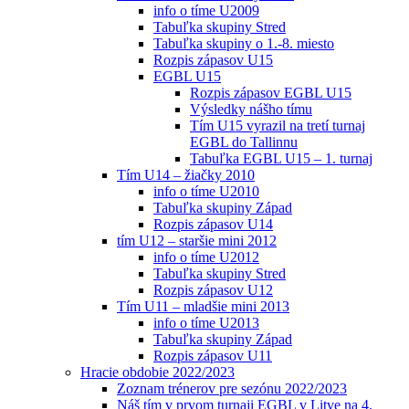
info o tíme U2009
Tabuľka skupiny Stred
Tabuľka skupiny o 1.-8. miesto
Rozpis zápasov U15
EGBL U15
Rozpis zápasov EGBL U15
Výsledky nášho tímu
Tím U15 vyrazil na tretí turnaj
EGBL do Tallinnu
Tabuľka EGBL U15 – 1. turnaj
Tím U14 – žiačky 2010
info o tíme U2010
Tabuľka skupiny Západ
Rozpis zápasov U14
tím U12 – staršie mini 2012
info o tíme U2012
Tabuľka skupiny Stred
Rozpis zápasov U12
Tím U11 – mladšie mini 2013
info o tíme U2013
Tabuľka skupiny Západ
Rozpis zápasov U11
Hracie obdobie 2022/2023
Zoznam trénerov pre sezónu 2022/2023
Náš tím v prvom turnaji EGBL v Litve na 4.