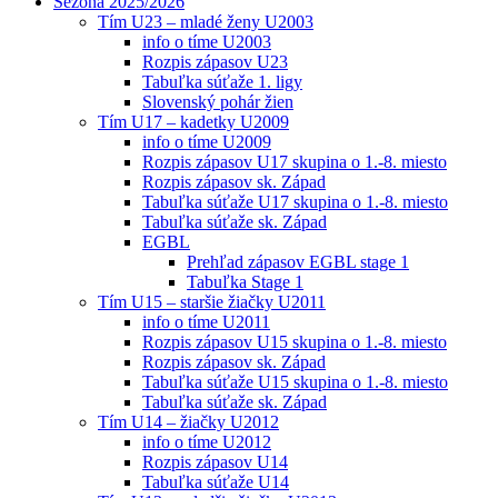
Sezóna 2025/2026
Tím U23 – mladé ženy U2003
info o tíme U2003
Rozpis zápasov U23
Tabuľka súťaže 1. ligy
Slovenský pohár žien
Tím U17 – kadetky U2009
info o tíme U2009
Rozpis zápasov U17 skupina o 1.-8. miesto
Rozpis zápasov sk. Západ
Tabuľka súťaže U17 skupina o 1.-8. miesto
Tabuľka súťaže sk. Západ
EGBL
Prehľad zápasov EGBL stage 1
Tabuľka Stage 1
Tím U15 – staršie žiačky U2011
info o tíme U2011
Rozpis zápasov U15 skupina o 1.-8. miesto
Rozpis zápasov sk. Západ
Tabuľka súťaže U15 skupina o 1.-8. miesto
Tabuľka súťaže sk. Západ
Tím U14 – žiačky U2012
info o tíme U2012
Rozpis zápasov U14
Tabuľka súťaže U14