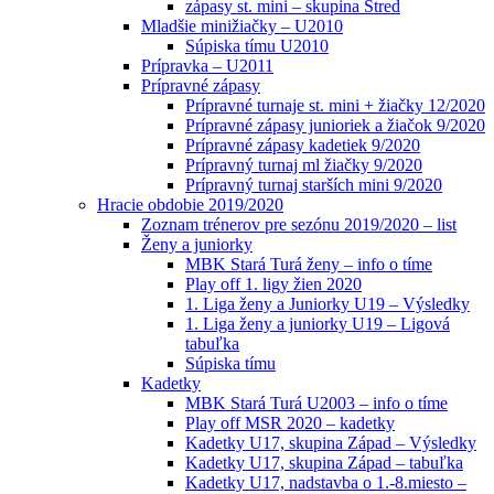
zápasy st. mini – skupina Stred
Mladšie minižiačky – U2010
Súpiska tímu U2010
Prípravka – U2011
Prípravné zápasy
Prípravné turnaje st. mini + žiačky 12/2020
Prípravné zápasy junioriek a žiačok 9/2020
Prípravné zápasy kadetiek 9/2020
Prípravný turnaj ml žiačky 9/2020
Prípravný turnaj starších mini 9/2020
Hracie obdobie 2019/2020
Zoznam trénerov pre sezónu 2019/2020 – list
Ženy a juniorky
MBK Stará Turá ženy – info o tíme
Play off 1. ligy žien 2020
1. Liga ženy a Juniorky U19 – Výsledky
1. Liga ženy a juniorky U19 – Ligová
tabuľka
Súpiska tímu
Kadetky
MBK Stará Turá U2003 – info o tíme
Play off MSR 2020 – kadetky
Kadetky U17, skupina Západ – Výsledky
Kadetky U17, skupina Západ – tabuľka
Kadetky U17, nadstavba o 1.-8.miesto –