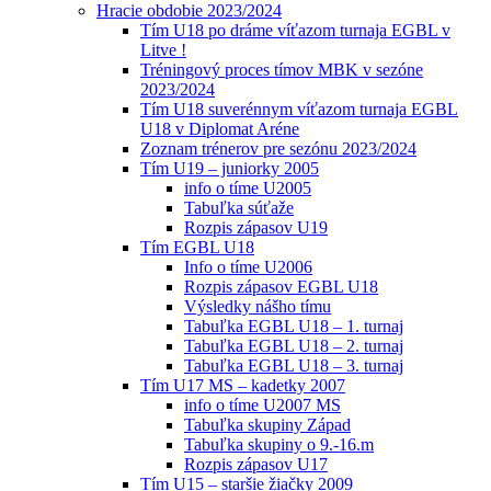
Hracie obdobie 2023/2024
Tím U18 po dráme víťazom turnaja EGBL v
Litve !
Tréningový proces tímov MBK v sezóne
2023/2024
Tím U18 suverénnym víťazom turnaja EGBL
U18 v Diplomat Aréne
Zoznam trénerov pre sezónu 2023/2024
Tím U19 – juniorky 2005
info o tíme U2005
Tabuľka súťaže
Rozpis zápasov U19
Tím EGBL U18
Info o tíme U2006
Rozpis zápasov EGBL U18
Výsledky nášho tímu
Tabuľka EGBL U18 – 1. turnaj
Tabuľka EGBL U18 – 2. turnaj
Tabuľka EGBL U18 – 3. turnaj
Tím U17 MS – kadetky 2007
info o tíme U2007 MS
Tabuľka skupiny Západ
Tabuľka skupiny o 9.-16.m
Rozpis zápasov U17
Tím U15 – staršie žiačky 2009