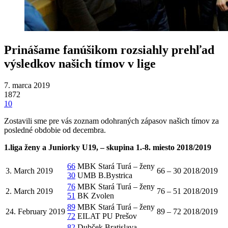
Prinášame fanúšikom rozsiahly prehľad
výsledkov našich tímov v lige
7. marca 2019
1872
10
Zostavili sme pre vás zoznam odohraných zápasov našich tímov za
posledné obdobie od decembra.
1.liga ženy a Juniorky U19, – skupina 1.-8. miesto 2018/2019
66
MBK Stará Turá – ženy
3. March 2019
66 – 30
2018/2019
30
UMB B.Bystrica
76
MBK Stará Turá – ženy
2. March 2019
76 – 51
2018/2019
51
BK Zvolen
89
MBK Stará Turá – ženy
24. February 2019
89 – 72
2018/2019
72
EILAT PU Prešov
82
Dubček Bratislava