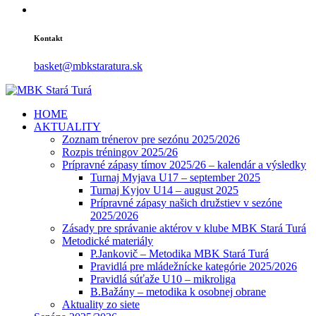
Kontakt
basket@mbkstaratura.sk
HOME
AKTUALITY
Zoznam trénerov pre sezónu 2025/2026
Rozpis tréningov 2025/26
Prípravné zápasy tímov 2025/26 – kalendár a výsledky
Turnaj Myjava U17 – september 2025
Turnaj Kyjov U14 – august 2025
Prípravné zápasy našich družstiev v sezóne
2025/2026
Zásady pre správanie aktérov v klube MBK Stará Turá
Metodické materiály
P.Jankovič – Metodika MBK Stará Turá
Pravidlá pre mládežnícke kategórie 2025/2026
Pravidlá súťaže U10 – mikroliga
B.Bažány – metodika k osobnej obrane
Aktuality zo siete