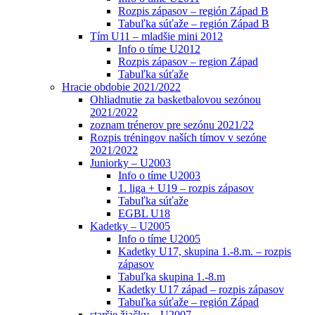
Rozpis zápasov – región Západ B
Tabuľka súťaže – región Západ B
Tím U11 – mladšie mini 2012
Info o tíme U2012
Rozpis zápasov – region Západ
Tabuľka súťaže
Hracie obdobie 2021/2022
Ohliadnutie za basketbalovou sezónou
2021/2022
zoznam trénerov pre sezónu 2021/22
Rozpis tréningov naších tímov v sezóne
2021/2022
Juniorky – U2003
Info o tíme U2003
1. liga + U19 – rozpis zápasov
Tabuľka súťaže
EGBL U18
Kadetky – U2005
Info o tíme U2005
Kadetky U17, skupina 1.-8.m. – rozpis
zápasov
Tabuľka skupina 1.-8.m
Kadetky U17 západ – rozpis zápasov
Tabuľka súťaže – región Západ
staršie žiačky – U2007