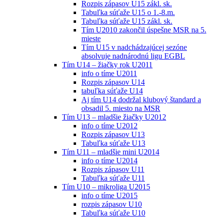
Rozpis zápasov U15 zákl. sk.
Tabuľka súťaže U15 o 1.-8.m.
Tabuľka súťaže U15 zákl. sk.
Tím U2010 zakončil úspešne MSR na 5.
mieste
Tím U15 v nadchádzajúcej sezóne
absolvuje nadnárodnú ligu EGBL
Tím U14 – žiačky rok U2011
info o tíme U2011
Rozpis zápasov U14
tabuľka súťaže U14
Aj tím U14 dodržal klubový štandard a
obsadil 5. miesto na MSR
Tím U13 – mladšie žiačky U2012
info o tíme U2012
Rozpis zápasov U13
Tabuľka súťaže U13
Tím U11 – mladšie mini U2014
info o tíme U2014
Rozpis zápasov U11
Tabuľka súťaže U11
Tím U10 – mikroliga U2015
info o tíme U2015
rozpis zápasov U10
Tabuľka súťaže U10