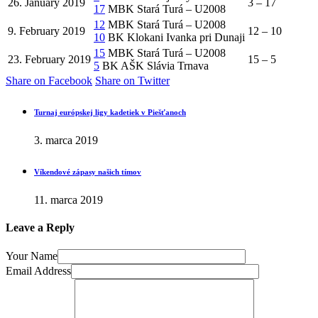
26. January 2019
3 – 17
17
MBK Stará Turá – U2008
12
MBK Stará Turá – U2008
9. February 2019
12 – 10
10
BK Klokani Ivanka pri Dunaji
15
MBK Stará Turá – U2008
23. February 2019
15 – 5
5
BK AŠK Slávia Trnava
Share on Facebook
Share on Twitter
Turnaj európskej ligy kadetiek v Piešťanoch
3. marca 2019
Víkendové zápasy našich tímov
11. marca 2019
Leave a Reply
Your Name
Email Address