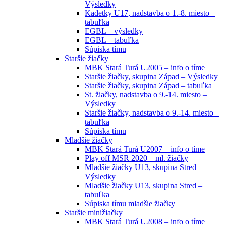
Výsledky
Kadetky U17, nadstavba o 1.-8. miesto –
tabuľka
EGBL – výsledky
EGBL – tabuľka
Súpiska tímu
Staršie žiačky
MBK Stará Turá U2005 – info o tíme
Staršie žiačky, skupina Západ – Výsledky
Staršie žiačky, skupina Západ – tabuľka
St. žiačky, nadstavba o 9.-14. miesto –
Výsledky
Staršie žiačky, nadstavba o 9.-14. miesto –
tabuľka
Súpiska tímu
Mladšie žiačky
MBK Stará Turá U2007 – info o tíme
Play off MSR 2020 – ml. žiačky
Mladšie žiačky U13, skupina Stred –
Výsledky
Mladšie žiačky U13, skupina Stred –
tabuľka
Súpiska tímu mladšie žiačky
Staršie minižiačky
MBK Stará Turá U2008 – info o tíme