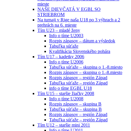
mieste
NAŠE DIEVČATÁ V EGBL SO
STRIEBROM
Na turnaji v Rige naša U18 po 3 výhrach a 2
prehrách na 6. mieste
Tím U23 – mladé ženy
Info o tíme U2003
Rozpis zápasov – dátum a výsledok
Tabuľka súťaže
Kvalifikácia Slovenského pohára
Tím U17 – kadetky 2006
Info o tíme U2006
Tabuľka súťaže – skupina o 1.-8.miesto
Rozpis zápasov – skupina o 1.-8.miesto
Rozpis zápasov – región Západ
Tabuľka súťaže – región Západ
info o tíme EGBL U18
Tím U15 – staršie žiačky 2008
Info o tíme U2008
Rozpis zápasov – skupina B
Tabuľka súťaže – skupina B
Rozpis zápasov – región Západ
Tabuľka súťaže – región Západ
Tím U12 – staršie mini 2011
Info o tíme U2011