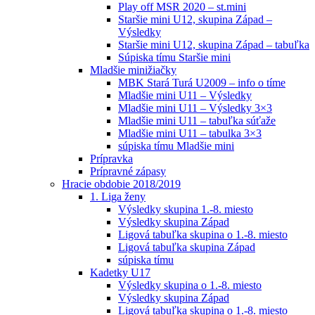
Play off MSR 2020 – st.mini
Staršie mini U12, skupina Západ –
Výsledky
Staršie mini U12, skupina Západ – tabuľka
Súpiska tímu Staršie mini
Mladšie minižiačky
MBK Stará Turá U2009 – info o tíme
Mladšie mini U11 – Výsledky
Mladšie mini U11 – Výsledky 3×3
Mladšie mini U11 – tabuľka súťaže
Mladšie mini U11 – tabulka 3×3
súpiska tímu Mladšie mini
Prípravka
Prípravné zápasy
Hracie obdobie 2018/2019
1. Liga ženy
Výsledky skupina 1.-8. miesto
Výsledky skupina Západ
Ligová tabuľka skupina o 1.-8. miesto
Ligová tabuľka skupina Západ
súpiska tímu
Kadetky U17
Výsledky skupina o 1.-8. miesto
Výsledky skupina Západ
Ligová tabuľka skupina o 1.-8. miesto