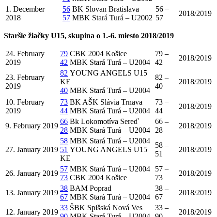
1. December
56
BK Slovan Bratislava
56 –
2018/2019
2018
57
MBK Stará Turá – U2002
57
Staršie žiačky U15, skupina o 1.-6. miesto 2018/2019
24. February
79
CBK 2004 Košice
79 –
2018/2019
2019
42
MBK Stará Turá – U2004
42
82
YOUNG ANGELS U15
23. February
82 –
KE
2018/2019
2019
40
40
MBK Stará Turá – U2004
10. February
73
BK AŠK Slávia Trnava
73 –
2018/2019
2019
44
MBK Stará Turá – U2004
44
66
Bk Lokomotíva Sereď
66 –
9. February 2019
2018/2019
28
MBK Stará Turá – U2004
28
58
MBK Stará Turá – U2004
58 –
27. January 2019
51
YOUNG ANGELS U15
2018/2019
51
KE
57
MBK Stará Turá – U2004
57 –
26. January 2019
2018/2019
73
CBK 2004 Košice
73
38
BAM Poprad
38 –
13. January 2019
2018/2019
67
MBK Stará Turá – U2004
67
33
ŠBK Spišská Nová Ves
33 –
12. January 2019
2018/2019
90
MBK Stará Turá – U2004
90