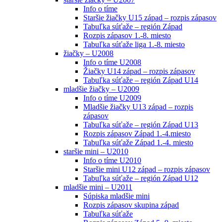
Info o tíme
Staršie žiačky U15 západ – rozpis zápasov
Tabuľka súťaže – región Západ
Rozpis zápasov 1.-8. miesto
Tabuľka súťaže liga 1.-8. miesto
žiačky – U2008
Info o tíme U2008
Žiačky U14 západ – rozpis zápasov
Tabuľka súťaže – región Západ U14
mladšie žiačky – U2009
Info o tíme U2009
Mladšie žiačky U13 západ – rozpis
zápasov
Tabuľka súťaže – región Západ U13
Rozpis zápasov Západ 1.-4.miesto
Tabuľka súťaže Západ 1.-4. miesto
staršie mini – U2010
Info o tíme U2010
Staršie mini U12 západ – rozpis zápasov
Tabuľka súťaže – región Západ U12
mladšie mini – U2011
Súpiska mladšie mini
Rozpis zápasov skupina západ
Tabuľka súťaže