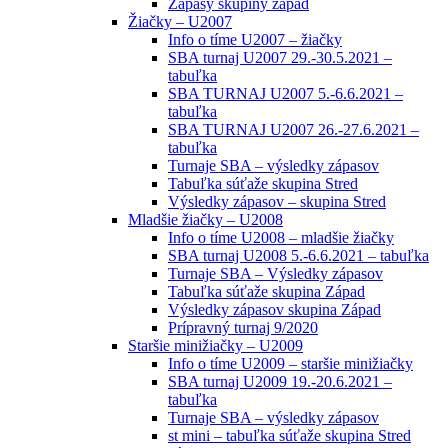
Zápasy skupiny západ
Žiačky – U2007
Info o tíme U2007 – žiačky
SBA turnaj U2007 29.-30.5.2021 –
tabuľka
SBA TURNAJ U2007 5.-6.6.2021 –
tabuľka
SBA TURNAJ U2007 26.-27.6.2021 –
tabuľka
Turnaje SBA – výsledky zápasov
Tabuľka súťaže skupina Stred
Výsledky zápasov – skupina Stred
Mladšie žiačky – U2008
Info o tíme U2008 – mladšie žiačky
SBA turnaj U2008 5.-6.6.2021 – tabuľka
Turnaje SBA – Výsledky zápasov
Tabuľka súťaže skupina Západ
Výsledky zápasov skupina Západ
Prípravný turnaj 9/2020
Staršie minižiačky – U2009
Info o tíme U2009 – staršie minižiačky
SBA turnaj U2009 19.-20.6.2021 –
tabuľka
Turnaje SBA – výsledky zápasov
st mini – tabuľka súťaže skupina Stred