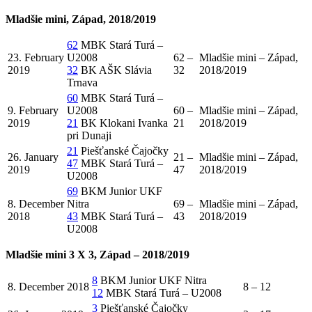
Mladšie mini, Západ, 2018/2019
62
MBK Stará Turá –
23. February
U2008
62 –
Mladšie mini – Západ,
2019
32
BK AŠK Slávia
32
2018/2019
Trnava
60
MBK Stará Turá –
9. February
U2008
60 –
Mladšie mini – Západ,
2019
21
BK Klokani Ivanka
21
2018/2019
pri Dunaji
21
Piešťanské Čajočky
26. January
21 –
Mladšie mini – Západ,
47
MBK Stará Turá –
2019
47
2018/2019
U2008
69
BKM Junior UKF
8. December
Nitra
69 –
Mladšie mini – Západ,
2018
43
MBK Stará Turá –
43
2018/2019
U2008
Mladšie mini 3 X 3, Západ – 2018/2019
8
BKM Junior UKF Nitra
8. December 2018
8 – 12
12
MBK Stará Turá – U2008
3
Piešťanské Čajočky