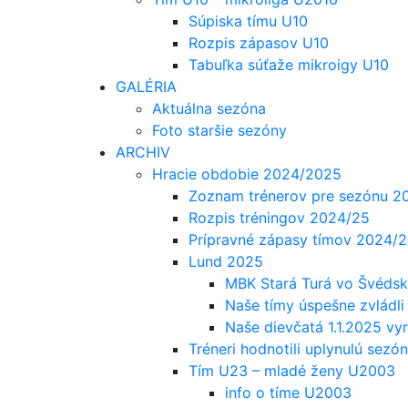
Súpiska tímu U10
Rozpis zápasov U10
Tabuľka súťaže mikroigy U10
GALÉRIA
Aktuálna sezóna
Foto staršie sezóny
ARCHIV
Hracie obdobie 2024/2025
Zoznam trénerov pre sezónu 
Rozpis tréningov 2024/25
Prípravné zápasy tímov 2024/2
Lund 2025
MBK Stará Turá vo Švédsku
Naše tímy úspešne zvládli
Naše dievčatá 1.1.2025 vy
Tréneri hodnotili uplynulú sez
Tím U23 – mladé ženy U2003
info o tíme U2003