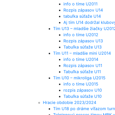
info o tíme U2011
Rozpis zápasov U14
tabuľka súťaže U14
Aj tím U14 dodržal klubov
Tím U13 – mladšie žiačky U201
info o tíme U2012
Rozpis zápasov U13
Tabuľka súťaže U13
Tím U11 – mladšie mini U2014
info o tíme U2014
Rozpis zápasov U11
Tabuľka súťaže U11
Tím U10 – mikroliga U2015
info o tíme U2015
rozpis zápasov U10
Tabuľka súťaže U10
Hracie obdobie 2023/2024
Tím U18 po dráme víťazom turna
Tréningový proces tímov MBK 