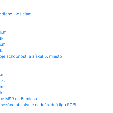
podľahol Košiciam
6.m.
sk.
6.m.
k.
je schopnosti a získal 5. miesto
.m.
sk.
.m.
k.
ne MSR na 5. mieste
 sezóne absolvuje nadnárodnú ligu EGBL