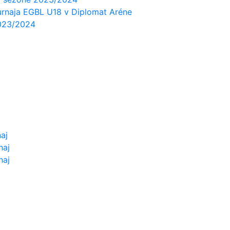
rnaja EGBL U18 v Diplomat Aréne
2023/2024
aj
naj
naj