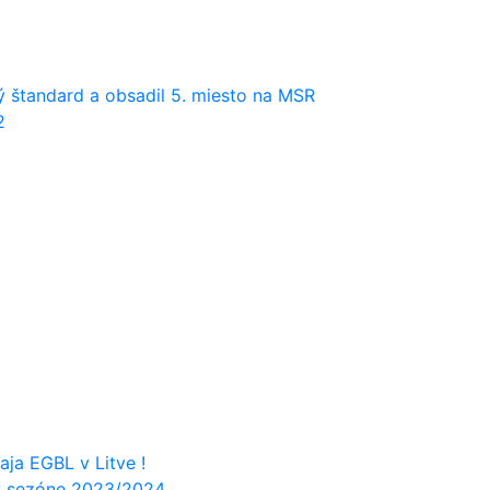
ý štandard a obsadil 5. miesto na MSR
2
ja EGBL v Litve !
v sezóne 2023/2024