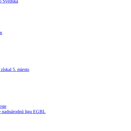
do Švédska
am
ískal 5. miesto
este
je nadnárodnú ligu EGBL