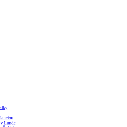
edky
lanciou
y v Lunde