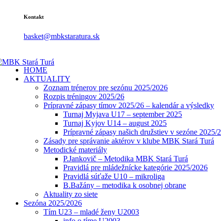
Kontakt
basket@mbkstaratura.sk
HOME
AKTUALITY
Zoznam trénerov pre sezónu 2025/2026
Rozpis tréningov 2025/26
Prípravné zápasy tímov 2025/26 – kalendár a výsledky
Turnaj Myjava U17 – september 2025
Turnaj Kyjov U14 – august 2025
Prípravné zápasy našich družstiev v sezóne 2025/
Zásady pre správanie aktérov v klube MBK Stará Turá
Metodické materiály
P.Jankovič – Metodika MBK Stará Turá
Pravidlá pre mládežnícke kategórie 2025/2026
Pravidlá súťaže U10 – mikroliga
B.Bažány – metodika k osobnej obrane
Aktuality zo siete
Sezóna 2025/2026
Tím U23 – mladé ženy U2003
info o tíme U2003