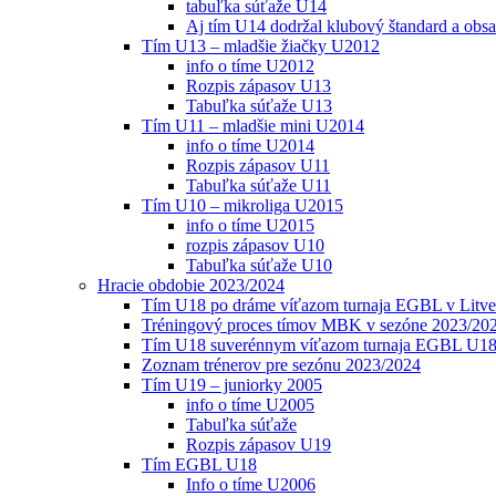
tabuľka súťaže U14
Aj tím U14 dodržal klubový štandard a obs
Tím U13 – mladšie žiačky U2012
info o tíme U2012
Rozpis zápasov U13
Tabuľka súťaže U13
Tím U11 – mladšie mini U2014
info o tíme U2014
Rozpis zápasov U11
Tabuľka súťaže U11
Tím U10 – mikroliga U2015
info o tíme U2015
rozpis zápasov U10
Tabuľka súťaže U10
Hracie obdobie 2023/2024
Tím U18 po dráme víťazom turnaja EGBL v Litve
Tréningový proces tímov MBK v sezóne 2023/20
Tím U18 suverénnym víťazom turnaja EGBL U18
Zoznam trénerov pre sezónu 2023/2024
Tím U19 – juniorky 2005
info o tíme U2005
Tabuľka súťaže
Rozpis zápasov U19
Tím EGBL U18
Info o tíme U2006