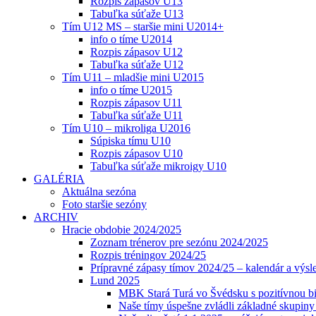
Rozpis zápasov U13
Tabuľka súťaže U13
Tím U12 MS – staršie mini U2014+
info o tíme U2014
Rozpis zápasov U12
Tabuľka súťaže U12
Tím U11 – mladšie mini U2015
info o tíme U2015
Rozpis zápasov U11
Tabuľka súťaže U11
Tím U10 – mikroliga U2016
Súpiska tímu U10
Rozpis zápasov U10
Tabuľka súťaže mikroigy U10
GALÉRIA
Aktuálna sezóna
Foto staršie sezóny
ARCHIV
Hracie obdobie 2024/2025
Zoznam trénerov pre sezónu 2024/2025
Rozpis tréningov 2024/25
Prípravné zápasy tímov 2024/25 – kalendár a výsl
Lund 2025
MBK Stará Turá vo Švédsku s pozitívnou bi
Naše tímy úspešne zvládli základné skupin