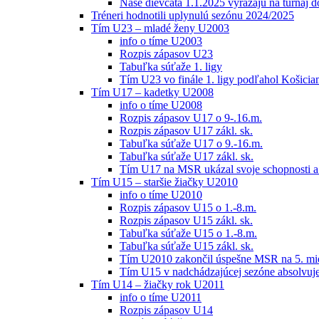
Naše dievčatá 1.1.2025 vyrážajú na turnaj 
Tréneri hodnotili uplynulú sezónu 2024/2025
Tím U23 – mladé ženy U2003
info o tíme U2003
Rozpis zápasov U23
Tabuľka súťaže 1. ligy
Tím U23 vo finále 1. ligy podľahol Košici
Tím U17 – kadetky U2008
info o tíme U2008
Rozpis zápasov U17 o 9-.16.m.
Rozpis zápasov U17 zákl. sk.
Tabuľka súťaže U17 o 9.-16.m.
Tabuľka súťaže U17 zákl. sk.
Tím U17 na MSR ukázal svoje schopnosti a z
Tím U15 – staršie žiačky U2010
info o tíme U2010
Rozpis zápasov U15 o 1.-8.m.
Rozpis zápasov U15 zákl. sk.
Tabuľka súťaže U15 o 1.-8.m.
Tabuľka súťaže U15 zákl. sk.
Tím U2010 zakončil úspešne MSR na 5. mi
Tím U15 v nadchádzajúcej sezóne absolvu
Tím U14 – žiačky rok U2011
info o tíme U2011
Rozpis zápasov U14