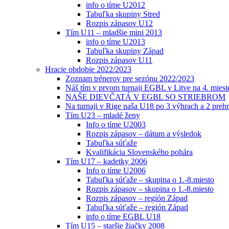
info o tíme U2012
Tabuľka skupiny Stred
Rozpis zápasov U12
Tím U11 – mladšie mini 2013
info o tíme U2013
Tabuľka skupiny Západ
Rozpis zápasov U11
Hracie obdobie 2022/2023
Zoznam trénerov pre sezónu 2022/2023
Náš tím v prvom turnaji EGBL v Litve na 4. miest
NAŠE DIEVČATÁ V EGBL SO STRIEBROM
Na turnaji v Rige naša U18 po 3 výhrach a 2 prehr
Tím U23 – mladé ženy
Info o tíme U2003
Rozpis zápasov – dátum a výsledok
Tabuľka súťaže
Kvalifikácia Slovenského pohára
Tím U17 – kadetky 2006
Info o tíme U2006
Tabuľka súťaže – skupina o 1.-8.miesto
Rozpis zápasov – skupina o 1.-8.miesto
Rozpis zápasov – región Západ
Tabuľka súťaže – región Západ
info o tíme EGBL U18
Tím U15 – staršie žiačky 2008