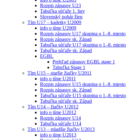
Rozpis zápasov U23
Tabuľka súťaže 1. ligy
Slovenský pohár žien
Tím U17 – kadetky U2009
info o tíme U2009
Rozpis zápasov U17 skupina o 1.-8. miesto
Rozpis zápasov sk. Západ
Tabuľka súťaže U17 skupina o 1.-8. miesto
Tabuľka súťaže sk. Západ
EGBL
Prehľad zápasov EGBL stage 1
Tabuľka Stage 1
Tím U15 – staršie žiačky U2011
info o tíme U2011
Rozpis zápasov U15 skupina o 1.-8. miesto
Rozpis zápasov sk. Západ
Tabuľka súťaže U15 skupina o 1.-8. miesto
Tabuľka súťaže sk. Západ
Tím U14 – žiačky U2012
info o tíme U2012
Rozpis zápasov U14
Tabuľka súťaže U14
Tím U13 – mladšie žiačky U2013
info o tíme U2013