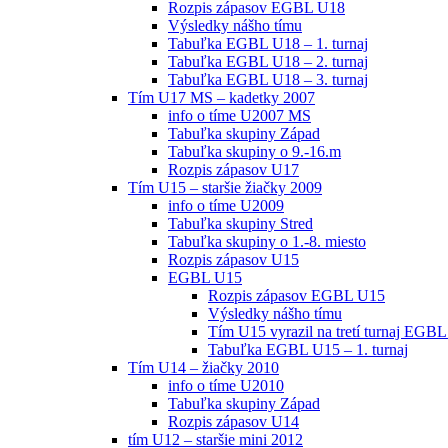
Rozpis zápasov EGBL U18
Výsledky nášho tímu
Tabuľka EGBL U18 – 1. turnaj
Tabuľka EGBL U18 – 2. turnaj
Tabuľka EGBL U18 – 3. turnaj
Tím U17 MS – kadetky 2007
info o tíme U2007 MS
Tabuľka skupiny Západ
Tabuľka skupiny o 9.-16.m
Rozpis zápasov U17
Tím U15 – staršie žiačky 2009
info o tíme U2009
Tabuľka skupiny Stred
Tabuľka skupiny o 1.-8. miesto
Rozpis zápasov U15
EGBL U15
Rozpis zápasov EGBL U15
Výsledky nášho tímu
Tím U15 vyrazil na tretí turnaj EGBL
Tabuľka EGBL U15 – 1. turnaj
Tím U14 – žiačky 2010
info o tíme U2010
Tabuľka skupiny Západ
Rozpis zápasov U14
tím U12 – staršie mini 2012