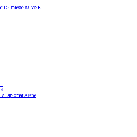
adil 5. miesto na MSR
 !
24
 v Diplomat Aréne