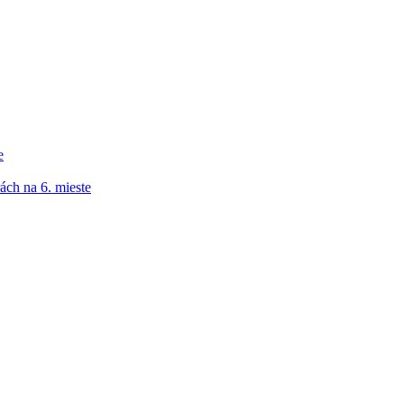
e
ách na 6. mieste