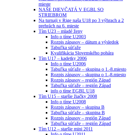
mieste
NAŠE DIEVČATÁ V EGBL SO
STRIEBROM
Na turnaji v Rige naša U18 po 3 výhrach a 2
prehrách na 6. mieste
Tím U23 – mladé ženy
Info o tíme U2003
Rozpis zápasov – dátum a výsledok
Tabuľka súťaže
Kvalifikácia Slovenského pohára
Tím U17 – kadetky 2006
Info o tíme U2006
Tabuľka súťaže – skupina o 1.-8.miesto
Rozpis zápasov – skupina o 1.-8.miesto
Rozpis zápasov – región Západ
Tabuľka súťaže – región Západ
info o tíme EGBL U18
Tím U15 – staršie žiačky 2008
Info o tíme U2008
Rozpis zápasov – skupina B
Tabuľka súťaže – skupina B
Rozpis zápasov – región Západ
Tabuľka súťaže – región Západ
Tím U12 – staršie mini 2011
Info o tíme U2011