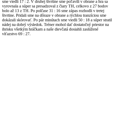
sme viedli 17 : 2. V druhej štvrtine sme poľavili v obrane a hra sa
vyrovnala a súper sa presadzoval z čiary TH, celkovo z 27 bodov
bolo až 13 z TH. Po polčase 31 : 16 sme zápas rozhodli v tretej
štvrtine. Pridali sme na dôraze v obrane a rýchlou tranzíciou sme
dokázali skórovať. Po pár minútach sme viedli 50 : 18 a súper stratil
nádej na dobrý výsledok. Tréner mohol dať dostatočný priestor na
ihrisku všetkým hráčkam a naše dievčatá dosiahli zaslúžené
víťazstvo 69 : 27.