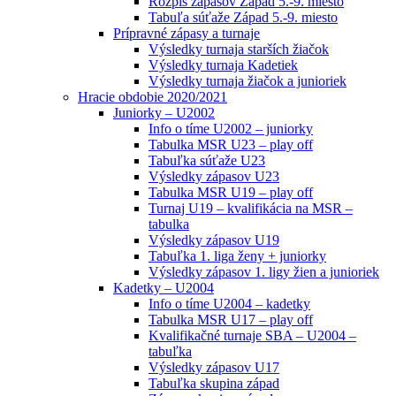
Rozpis zápasov Západ 5.-9. miesto
Tabuľa súťaže Západ 5.-9. miesto
Prípravné zápasy a turnaje
Výsledky turnaja starších žiačok
Výsledky turnaja Kadetiek
Výsledky turnaja žiačok a junioriek
Hracie obdobie 2020/2021
Juniorky – U2002
Info o tíme U2002 – juniorky
Tabulka MSR U23 – play off
Tabuľka súťaže U23
Výsledky zápasov U23
Tabulka MSR U19 – play off
Turnaj U19 – kvalifikácia na MSR –
tabulka
Výsledky zápasov U19
Tabuľka 1. liga ženy + juniorky
Výsledky zápasov 1. ligy žien a junioriek
Kadetky – U2004
Info o tíme U2004 – kadetky
Tabulka MSR U17 – play off
Kvalifikačné turnaje SBA – U2004 –
tabuľka
Výsledky zápasov U17
Tabuľka skupina západ