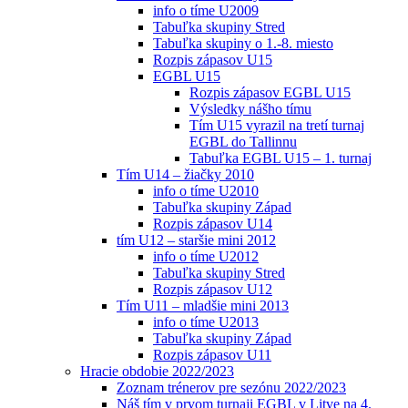
info o tíme U2009
Tabuľka skupiny Stred
Tabuľka skupiny o 1.-8. miesto
Rozpis zápasov U15
EGBL U15
Rozpis zápasov EGBL U15
Výsledky nášho tímu
Tím U15 vyrazil na tretí turnaj
EGBL do Tallinnu
Tabuľka EGBL U15 – 1. turnaj
Tím U14 – žiačky 2010
info o tíme U2010
Tabuľka skupiny Západ
Rozpis zápasov U14
tím U12 – staršie mini 2012
info o tíme U2012
Tabuľka skupiny Stred
Rozpis zápasov U12
Tím U11 – mladšie mini 2013
info o tíme U2013
Tabuľka skupiny Západ
Rozpis zápasov U11
Hracie obdobie 2022/2023
Zoznam trénerov pre sezónu 2022/2023
Náš tím v prvom turnaji EGBL v Litve na 4.