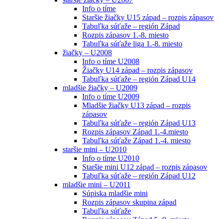
Info o tíme
Staršie žiačky U15 západ – rozpis zápasov
Tabuľka súťaže – región Západ
Rozpis zápasov 1.-8. miesto
Tabuľka súťaže liga 1.-8. miesto
žiačky – U2008
Info o tíme U2008
Žiačky U14 západ – rozpis zápasov
Tabuľka súťaže – región Západ U14
mladšie žiačky – U2009
Info o tíme U2009
Mladšie žiačky U13 západ – rozpis
zápasov
Tabuľka súťaže – región Západ U13
Rozpis zápasov Západ 1.-4.miesto
Tabuľka súťaže Západ 1.-4. miesto
staršie mini – U2010
Info o tíme U2010
Staršie mini U12 západ – rozpis zápasov
Tabuľka súťaže – región Západ U12
mladšie mini – U2011
Súpiska mladšie mini
Rozpis zápasov skupina západ
Tabuľka súťaže