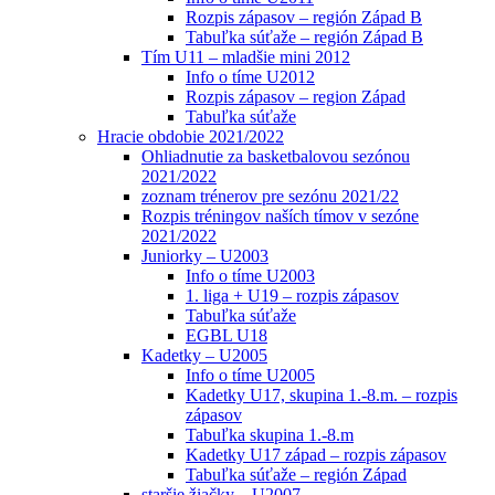
Rozpis zápasov – región Západ B
Tabuľka súťaže – región Západ B
Tím U11 – mladšie mini 2012
Info o tíme U2012
Rozpis zápasov – region Západ
Tabuľka súťaže
Hracie obdobie 2021/2022
Ohliadnutie za basketbalovou sezónou
2021/2022
zoznam trénerov pre sezónu 2021/22
Rozpis tréningov naších tímov v sezóne
2021/2022
Juniorky – U2003
Info o tíme U2003
1. liga + U19 – rozpis zápasov
Tabuľka súťaže
EGBL U18
Kadetky – U2005
Info o tíme U2005
Kadetky U17, skupina 1.-8.m. – rozpis
zápasov
Tabuľka skupina 1.-8.m
Kadetky U17 západ – rozpis zápasov
Tabuľka súťaže – región Západ
staršie žiačky – U2007