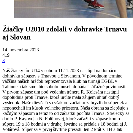
Žiačky U2010 zdolali v dohrávke Trnavu
aj Slovan
14. novembra 2023
419
8
Náš žiacky tím U14 v sobotu 11.11.2023 nastúpil na domácu
dohrávku zápasov s Trnavou a Slovanom. V pôvodnom termíne
väčšina našich hráčok reprezentovala klub na turnaji EGBL v
Tallinne a tak sme túto sobotu museli doháňať súťažné povinnosti.
V prvom zápase tím pod vedením trénera R. Kolesára nastúpil
dopoludnia proti Trnave, ktorá určite mala záujem uhrať dobrý
výsledok. Naše dievčatá sa však od začiatku zahryzli do súperiek a
neponechali im kúsok voľného priestoru. Naša obrana sa zlepšuje s
každým zápasom a teraz to od začiatku pocítila Trnava. Strelecky sa
darilo P. Rayovej a N. Foltínovej, ktoré zaťažili v zápase konto
súpera 19 a 18 bodmi a v druhej štvrtine sa pridala s 18 bodmi aj J.
Volárová. Súper sa v prvej štvrtine presadil len 2 krát z TH a tak