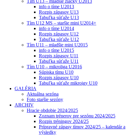
Tím U13 – mladšie žiačky U2013
info o tíme U2013
Rozpis zápasov U13
Tabuľka súťaže U13
Tím U12 MS – staršie mini U2014+
info o tíme U2014
Rozpis zápasov U12
Tabuľka súťaže U12
Tím U11 – mladšie mini U2015
info o tíme U2015
Rozpis zápasov U11
Tabuľka súťaže U11
Tím U10 – mikroliga U2016
Súpiska tímu U10
Rozpis zápasov U10
Tabuľka súťaže mikroigy U10
GALÉRIA
Aktuálna sezóna
Foto staršie sezóny
ARCHIV
Hracie obdobie 2024/2025
Zoznam trénerov pre sezónu 2024/2025
Rozpis tréningov 2024/25
Prípravné zápasy tímov 2024/25 – kalendár a
výsledky