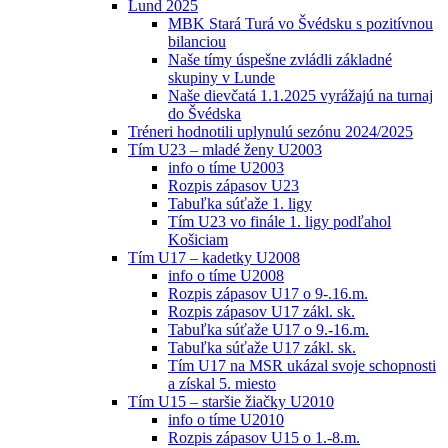
Lund 2025
MBK Stará Turá vo Švédsku s pozitívnou
bilanciou
Naše tímy úspešne zvládli základné
skupiny v Lunde
Naše dievčatá 1.1.2025 vyrážajú na turnaj
do Švédska
Tréneri hodnotili uplynulú sezónu 2024/2025
Tím U23 – mladé ženy U2003
info o tíme U2003
Rozpis zápasov U23
Tabuľka súťaže 1. ligy
Tím U23 vo finále 1. ligy podľahol
Košiciam
Tím U17 – kadetky U2008
info o tíme U2008
Rozpis zápasov U17 o 9-.16.m.
Rozpis zápasov U17 zákl. sk.
Tabuľka súťaže U17 o 9.-16.m.
Tabuľka súťaže U17 zákl. sk.
Tím U17 na MSR ukázal svoje schopnosti
a získal 5. miesto
Tím U15 – staršie žiačky U2010
info o tíme U2010
Rozpis zápasov U15 o 1.-8.m.