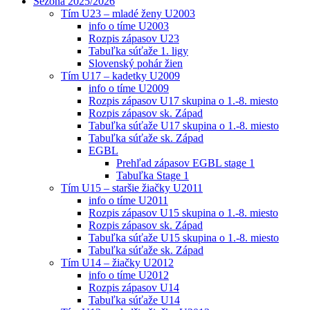
Sezóna 2025/2026
Tím U23 – mladé ženy U2003
info o tíme U2003
Rozpis zápasov U23
Tabuľka súťaže 1. ligy
Slovenský pohár žien
Tím U17 – kadetky U2009
info o tíme U2009
Rozpis zápasov U17 skupina o 1.-8. miesto
Rozpis zápasov sk. Západ
Tabuľka súťaže U17 skupina o 1.-8. miesto
Tabuľka súťaže sk. Západ
EGBL
Prehľad zápasov EGBL stage 1
Tabuľka Stage 1
Tím U15 – staršie žiačky U2011
info o tíme U2011
Rozpis zápasov U15 skupina o 1.-8. miesto
Rozpis zápasov sk. Západ
Tabuľka súťaže U15 skupina o 1.-8. miesto
Tabuľka súťaže sk. Západ
Tím U14 – žiačky U2012
info o tíme U2012
Rozpis zápasov U14
Tabuľka súťaže U14