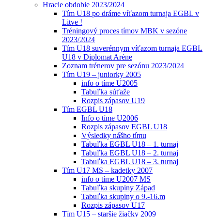
Hracie obdobie 2023/2024
Tím U18 po dráme víťazom turnaja EGBL v
Litve !
Tréningový proces tímov MBK v sezóne
2023/2024
Tím U18 suverénnym víťazom turnaja EGBL
U18 v Diplomat Aréne
Zoznam trénerov pre sezónu 2023/2024
Tím U19 – juniorky 2005
info o tíme U2005
Tabuľka súťaže
Rozpis zápasov U19
Tím EGBL U18
Info o tíme U2006
Rozpis zápasov EGBL U18
Výsledky nášho tímu
Tabuľka EGBL U18 – 1. turnaj
Tabuľka EGBL U18 – 2. turnaj
Tabuľka EGBL U18 – 3. turnaj
Tím U17 MS – kadetky 2007
info o tíme U2007 MS
Tabuľka skupiny Západ
Tabuľka skupiny o 9.-16.m
Rozpis zápasov U17
Tím U15 – staršie žiačky 2009