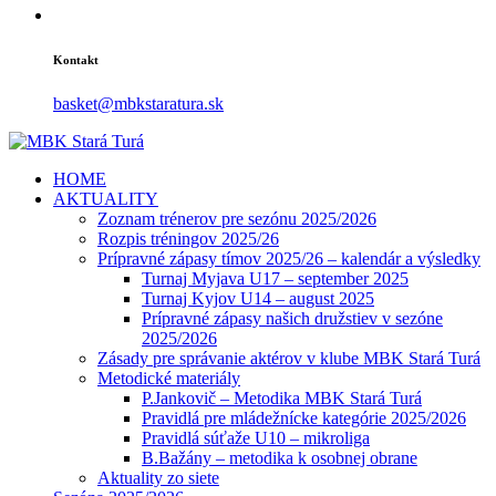
Kontakt
basket@mbkstaratura.sk
HOME
AKTUALITY
Zoznam trénerov pre sezónu 2025/2026
Rozpis tréningov 2025/26
Prípravné zápasy tímov 2025/26 – kalendár a výsledky
Turnaj Myjava U17 – september 2025
Turnaj Kyjov U14 – august 2025
Prípravné zápasy našich družstiev v sezóne
2025/2026
Zásady pre správanie aktérov v klube MBK Stará Turá
Metodické materiály
P.Jankovič – Metodika MBK Stará Turá
Pravidlá pre mládežnícke kategórie 2025/2026
Pravidlá súťaže U10 – mikroliga
B.Bažány – metodika k osobnej obrane
Aktuality zo siete