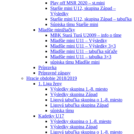
Play off MSR 2020 – st.mini
Staršie mini U12, skupina Západ –
Výsledky
Staršie mini U12, skupina Západ – tabuľka
Súpiska tímu Staršie mini
Mladšie minižiačky
MBK Stará Turá U2009 – info o tíme
Mladšie mini U11 – Výsledky
Mladšie mini U11 – Výsledky 3×3
Mladšie mini U11 – tabuľka súťaže
Mladšie mini U11 – tabulka 3×3
súpiska tímu Mladšie mini
Prípravka
Prípravné zápasy
Hracie obdobie 2018/2019
1. Liga ženy
Výsledky skupina 1.-8. miesto
Výsledky skupina Západ
Ligová tabuľka skupina o 1.-8. miesto
Ligová tabuľka skupina Západ
súpiska tímu
Kadetky U17
Výsledky skupina o 1.-8. miesto
Výsledky skupina Západ
Ligová tabuľka skupina o 1.-8. miesto