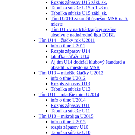
Rozpis zápasov U15 zákl. sk.
Tabuľka súťaže U15 o 1.-8.m.
Tabuľka súťaže U15 zákl. sk.
Tím U2010 zakončil úspešne MSR na 5.
mieste
Tím U15 v nadchádzajúcej sezóne
absolvuje nadnárodnú ligu EGBL
Tím U14 – žiačky rok U2011
info o tíme U2011
Rozpis zápasov U14
tabuľka súťaže U14
Aj tím U14 dodržal klubový štandard a
obsadil 5. miesto na MSR
Tím U13 – mladšie žiačky U2012
info o tíme U2012
Rozpis zápasov U13
Tabuľka súťaže U13
Tím U11 – mladšie mini U2014
info o tíme U2014
Rozpis zápasov U11
Tabuľka súťaže U11
Tím U10 – mikroliga U2015
info o tíme U2015
rozpis zápasov U10
Tabuľka súťaže U10