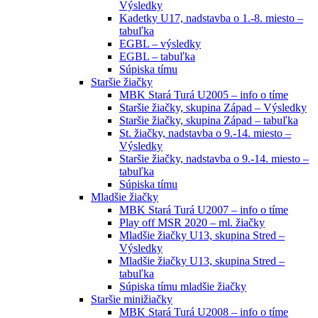
Výsledky
Kadetky U17, nadstavba o 1.-8. miesto –
tabuľka
EGBL – výsledky
EGBL – tabuľka
Súpiska tímu
Staršie žiačky
MBK Stará Turá U2005 – info o tíme
Staršie žiačky, skupina Západ – Výsledky
Staršie žiačky, skupina Západ – tabuľka
St. žiačky, nadstavba o 9.-14. miesto –
Výsledky
Staršie žiačky, nadstavba o 9.-14. miesto –
tabuľka
Súpiska tímu
Mladšie žiačky
MBK Stará Turá U2007 – info o tíme
Play off MSR 2020 – ml. žiačky
Mladšie žiačky U13, skupina Stred –
Výsledky
Mladšie žiačky U13, skupina Stred –
tabuľka
Súpiska tímu mladšie žiačky
Staršie minižiačky
MBK Stará Turá U2008 – info o tíme