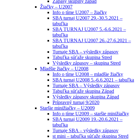
Zápasy skupiny západ
Žiačky – U2007
Info o tíme U2007 – žiačky
SBA turnaj U2007 29.-30.5.2021 –
tabuľka
SBA TURNAJ U2007 5.-6.6.2021 –
tabuľka
SBA TURNAJ U2007 26.-27.6.2021 –
tabuľka
Turnaje SBA – výsledky zápasov
Tabuľka súťaže skupina Stred
Výsledky zápasov – skupina Stred
Mladšie žiačky – U2008
Info o tíme U2008 – mladšie žiačky
SBA turnaj U2008 5.-6.6.2021 – tabuľka
Turnaje SBA – Výsledky zápasov
Tabuľka súťaže skupina Západ
Výsledky zápasov skupina Západ
Prípravný turnaj 9/2020
Staršie minižiačky – U2009
Info o tíme U2009 – staršie minižiačky
SBA turnaj U2009 19.-20.6.2021 –
tabuľka
Turnaje SBA – výsledky zápasov
st mini – tabuľka súťaže skupina Stred