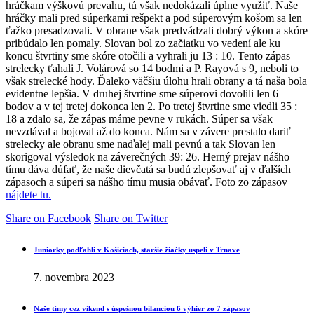
hráčkam výškovú prevahu, tú však nedokázali úplne využiť. Naše
hráčky mali pred súperkami rešpekt a pod súperovým košom sa len
ťažko presadzovali. V obrane však predvádzali dobrý výkon a skóre
pribúdalo len pomaly. Slovan bol zo začiatku vo vedení ale ku
koncu štvrtiny sme skóre otočili a vyhrali ju 13 : 10. Tento zápas
strelecky ťahali J. Volárová so 14 bodmi a P. Rayová s 9, neboli to
však strelecké hody. Ďaleko väčšiu úlohu hrali obrany a tá naša bola
evidentne lepšia. V druhej štvrtine sme súperovi dovolili len 6
bodov a v tej tretej dokonca len 2. Po tretej štvrtine sme viedli 35 :
18 a zdalo sa, že zápas máme pevne v rukách. Súper sa však
nevzdával a bojoval až do konca. Nám sa v závere prestalo dariť
strelecky ale obranu sme naďalej mali pevnú a tak Slovan len
skorigoval výsledok na záverečných 39: 26. Herný prejav nášho
tímu dáva dúfať, že naše dievčatá sa budú zlepšovať aj v ďalších
zápasoch a súperi sa nášho tímu musia obávať. Foto zo zápasov
nájdete tu.
Share on Facebook
Share on Twitter
Juniorky podľahli v Košiciach, staršie žiačky uspeli v Trnave
7. novembra 2023
Naše tímy cez víkend s úspešnou bilanciou 6 výhier zo 7 zápasov