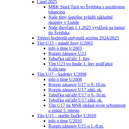
Lund 2025
MBK Stará Turá vo Švédsku s pozitívnou
bilanciou
Naše tímy úspešne zvládli základné
skupiny v Lunde
Naše dievčatá 1.1.2025 vyrážajú na turnaj
do Švédska
Tréneri hodnotili uplynulú sezónu 2024/2025
Tím U23 – mladé ženy U2003
info o tíme U2003
Rozpis zápasov U23
Tabuľka súťaže 1. ligy
Tím U23 vo finále 1. ligy podľahol
Košiciam
Tím U17 – kadetky U2008
info o tíme U2008
Rozpis zápasov U17 o 9-.16.m.
Rozpis zápasov U17 zákl. sk.
Tabuľka súťaže U17 o 9.-16.m.
Tabuľka súťaže U17 zákl. sk.
Tím U17 na MSR ukázal svoje schopnosti
a získal 5. miesto
Tím U15 – staršie žiačky U2010
info o tíme U2010
Rozpis zápasov U15 o 1.-8.m.