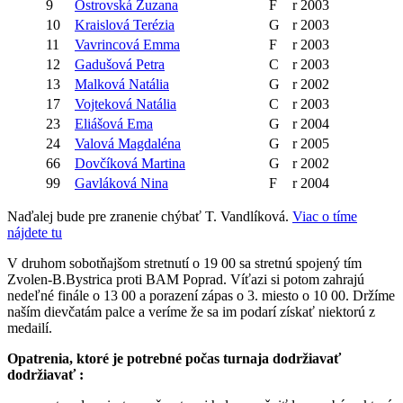
9
Ostrovská
Zuzana
F
r 2003
10
Kraislová
Terézia
G
r 2003
11
Vavrincová
Emma
F
r 2003
12
Gadušová Petra
C
r 2003
13
Malková
Natália
G
r 2002
17
Vojteková
Natália
C
r 2003
23
Eliášová
Ema
G
r 2004
24
Valová
Magdaléna
G
r 2005
66
Dovčíková
Martina
G
r 2002
99
Gavláková
Nina
F
r 2004
Naďalej bude pre zranenie chýbať T. Vandlíková.
Viac o tíme
nájdete tu
V druhom sobotňajšom stretnutí o 19 00 sa stretnú spojený tím
Zvolen-B.Bystrica proti BAM Poprad. Víťazi si potom zahrajú
nedeľné finále o 13 00 a porazení zápas o 3. miesto o 10 00. Držíme
naším dievčatám palce a veríme že sa im podarí získať niektorú z
medailí.
Opatrenia, ktoré je potrebné počas turnaja dodržiavať
dodržiavať :