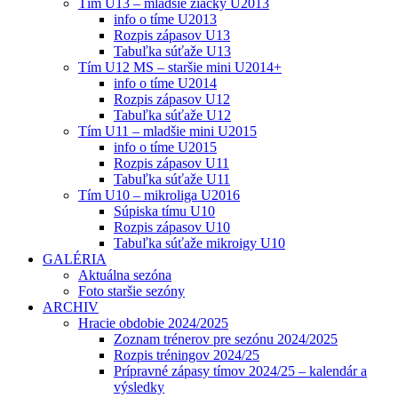
Tím U13 – mladšie žiačky U2013
info o tíme U2013
Rozpis zápasov U13
Tabuľka súťaže U13
Tím U12 MS – staršie mini U2014+
info o tíme U2014
Rozpis zápasov U12
Tabuľka súťaže U12
Tím U11 – mladšie mini U2015
info o tíme U2015
Rozpis zápasov U11
Tabuľka súťaže U11
Tím U10 – mikroliga U2016
Súpiska tímu U10
Rozpis zápasov U10
Tabuľka súťaže mikroigy U10
GALÉRIA
Aktuálna sezóna
Foto staršie sezóny
ARCHIV
Hracie obdobie 2024/2025
Zoznam trénerov pre sezónu 2024/2025
Rozpis tréningov 2024/25
Prípravné zápasy tímov 2024/25 – kalendár a
výsledky