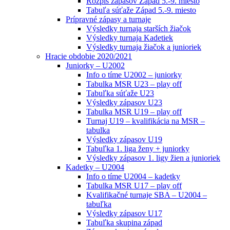
Rozpis zápasov Západ 5.-9. miesto
Tabuľa súťaže Západ 5.-9. miesto
Prípravné zápasy a turnaje
Výsledky turnaja starších žiačok
Výsledky turnaja Kadetiek
Výsledky turnaja žiačok a junioriek
Hracie obdobie 2020/2021
Juniorky – U2002
Info o tíme U2002 – juniorky
Tabulka MSR U23 – play off
Tabuľka súťaže U23
Výsledky zápasov U23
Tabulka MSR U19 – play off
Turnaj U19 – kvalifikácia na MSR –
tabulka
Výsledky zápasov U19
Tabuľka 1. liga ženy + juniorky
Výsledky zápasov 1. ligy žien a junioriek
Kadetky – U2004
Info o tíme U2004 – kadetky
Tabulka MSR U17 – play off
Kvalifikačné turnaje SBA – U2004 –
tabuľka
Výsledky zápasov U17
Tabuľka skupina západ