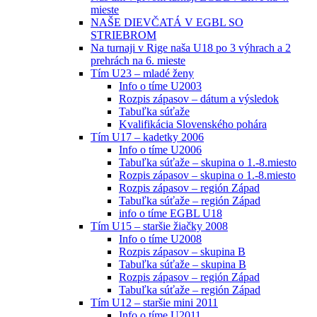
mieste
NAŠE DIEVČATÁ V EGBL SO
STRIEBROM
Na turnaji v Rige naša U18 po 3 výhrach a 2
prehrách na 6. mieste
Tím U23 – mladé ženy
Info o tíme U2003
Rozpis zápasov – dátum a výsledok
Tabuľka súťaže
Kvalifikácia Slovenského pohára
Tím U17 – kadetky 2006
Info o tíme U2006
Tabuľka súťaže – skupina o 1.-8.miesto
Rozpis zápasov – skupina o 1.-8.miesto
Rozpis zápasov – región Západ
Tabuľka súťaže – región Západ
info o tíme EGBL U18
Tím U15 – staršie žiačky 2008
Info o tíme U2008
Rozpis zápasov – skupina B
Tabuľka súťaže – skupina B
Rozpis zápasov – región Západ
Tabuľka súťaže – región Západ
Tím U12 – staršie mini 2011
Info o tíme U2011