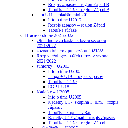
Rozpis zápasov – región Západ B
Tabuľka súťaže – región Západ B
Tím U11 – mladšie mini 2012
Info o tíme U2012
Rozpis zápasov – region Západ
Tabuľka súťaže
Hracie obdobie 2021/2022
Ohliadnutie za basketbalovou sezónou
2021/2022
zoznam trénerov pre sezónu 2021/22
Rozpis tréningov naších tímov v sezóne
2021/2022
Juniorky – U2003
Info o tíme U2003
1. liga + U19 – rozpis zápasov
Tabuľka súťaže
EGBL U18
Kadetky – U2005
Info o tíme U2005
Kadetky U17, skupina 1.-8.m. – rozpis
zápasov
Tabuľka skupina 1.-8.m
Kadetky U17 západ – rozpis zápasov
Tabuľka súťaže – región Západ
staršie žiačky – U2007