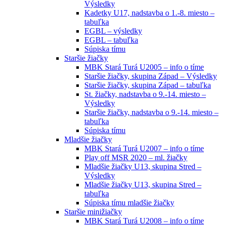
Výsledky
Kadetky U17, nadstavba o 1.-8. miesto –
tabuľka
EGBL – výsledky
EGBL – tabuľka
Súpiska tímu
Staršie žiačky
MBK Stará Turá U2005 – info o tíme
Staršie žiačky, skupina Západ – Výsledky
Staršie žiačky, skupina Západ – tabuľka
St. žiačky, nadstavba o 9.-14. miesto –
Výsledky
Staršie žiačky, nadstavba o 9.-14. miesto –
tabuľka
Súpiska tímu
Mladšie žiačky
MBK Stará Turá U2007 – info o tíme
Play off MSR 2020 – ml. žiačky
Mladšie žiačky U13, skupina Stred –
Výsledky
Mladšie žiačky U13, skupina Stred –
tabuľka
Súpiska tímu mladšie žiačky
Staršie minižiačky
MBK Stará Turá U2008 – info o tíme