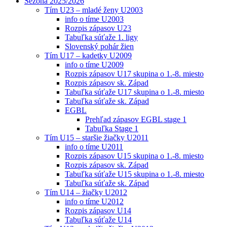
Sezóna 2025/2026
Tím U23 – mladé ženy U2003
info o tíme U2003
Rozpis zápasov U23
Tabuľka súťaže 1. ligy
Slovenský pohár žien
Tím U17 – kadetky U2009
info o tíme U2009
Rozpis zápasov U17 skupina o 1.-8. miesto
Rozpis zápasov sk. Západ
Tabuľka súťaže U17 skupina o 1.-8. miesto
Tabuľka súťaže sk. Západ
EGBL
Prehľad zápasov EGBL stage 1
Tabuľka Stage 1
Tím U15 – staršie žiačky U2011
info o tíme U2011
Rozpis zápasov U15 skupina o 1.-8. miesto
Rozpis zápasov sk. Západ
Tabuľka súťaže U15 skupina o 1.-8. miesto
Tabuľka súťaže sk. Západ
Tím U14 – žiačky U2012
info o tíme U2012
Rozpis zápasov U14
Tabuľka súťaže U14