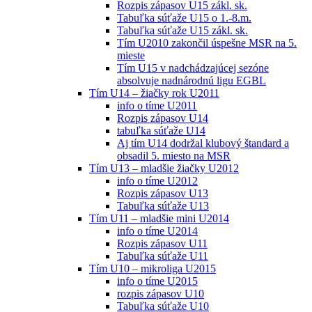
Rozpis zápasov U15 zákl. sk.
Tabuľka súťaže U15 o 1.-8.m.
Tabuľka súťaže U15 zákl. sk.
Tím U2010 zakončil úspešne MSR na 5.
mieste
Tím U15 v nadchádzajúcej sezóne
absolvuje nadnárodnú ligu EGBL
Tím U14 – žiačky rok U2011
info o tíme U2011
Rozpis zápasov U14
tabuľka súťaže U14
Aj tím U14 dodržal klubový štandard a
obsadil 5. miesto na MSR
Tím U13 – mladšie žiačky U2012
info o tíme U2012
Rozpis zápasov U13
Tabuľka súťaže U13
Tím U11 – mladšie mini U2014
info o tíme U2014
Rozpis zápasov U11
Tabuľka súťaže U11
Tím U10 – mikroliga U2015
info o tíme U2015
rozpis zápasov U10
Tabuľka súťaže U10