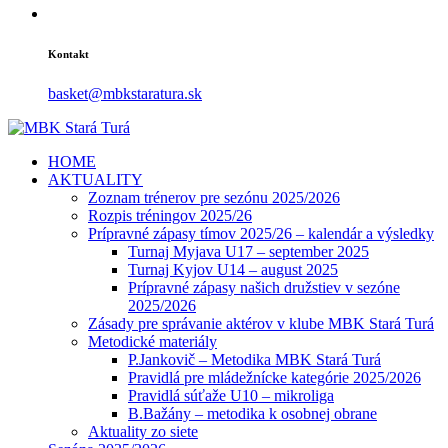
Kontakt
basket@mbkstaratura.sk
HOME
AKTUALITY
Zoznam trénerov pre sezónu 2025/2026
Rozpis tréningov 2025/26
Prípravné zápasy tímov 2025/26 – kalendár a výsledky
Turnaj Myjava U17 – september 2025
Turnaj Kyjov U14 – august 2025
Prípravné zápasy našich družstiev v sezóne
2025/2026
Zásady pre správanie aktérov v klube MBK Stará Turá
Metodické materiály
P.Jankovič – Metodika MBK Stará Turá
Pravidlá pre mládežnícke kategórie 2025/2026
Pravidlá súťaže U10 – mikroliga
B.Bažány – metodika k osobnej obrane
Aktuality zo siete