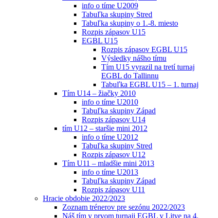
info o tíme U2009
Tabuľka skupiny Stred
Tabuľka skupiny o 1.-8. miesto
Rozpis zápasov U15
EGBL U15
Rozpis zápasov EGBL U15
Výsledky nášho tímu
Tím U15 vyrazil na tretí turnaj
EGBL do Tallinnu
Tabuľka EGBL U15 – 1. turnaj
Tím U14 – žiačky 2010
info o tíme U2010
Tabuľka skupiny Západ
Rozpis zápasov U14
tím U12 – staršie mini 2012
info o tíme U2012
Tabuľka skupiny Stred
Rozpis zápasov U12
Tím U11 – mladšie mini 2013
info o tíme U2013
Tabuľka skupiny Západ
Rozpis zápasov U11
Hracie obdobie 2022/2023
Zoznam trénerov pre sezónu 2022/2023
Náš tím v prvom turnaji EGBL v Litve na 4.