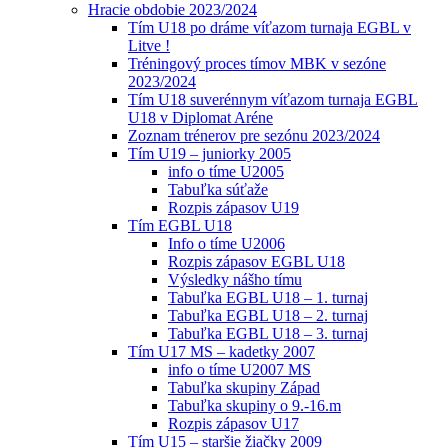
Hracie obdobie 2023/2024
Tím U18 po dráme víťazom turnaja EGBL v
Litve !
Tréningový proces tímov MBK v sezóne
2023/2024
Tím U18 suverénnym víťazom turnaja EGBL
U18 v Diplomat Aréne
Zoznam trénerov pre sezónu 2023/2024
Tím U19 – juniorky 2005
info o tíme U2005
Tabuľka súťaže
Rozpis zápasov U19
Tím EGBL U18
Info o tíme U2006
Rozpis zápasov EGBL U18
Výsledky nášho tímu
Tabuľka EGBL U18 – 1. turnaj
Tabuľka EGBL U18 – 2. turnaj
Tabuľka EGBL U18 – 3. turnaj
Tím U17 MS – kadetky 2007
info o tíme U2007 MS
Tabuľka skupiny Západ
Tabuľka skupiny o 9.-16.m
Rozpis zápasov U17
Tím U15 – staršie žiačky 2009