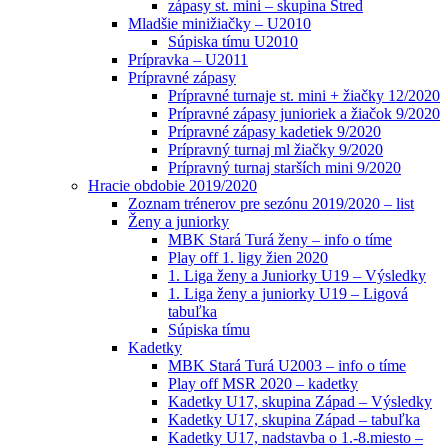
zápasy st. mini – skupina Stred
Mladšie minižiačky – U2010
Súpiska tímu U2010
Prípravka – U2011
Prípravné zápasy
Prípravné turnaje st. mini + žiačky 12/2020
Prípravné zápasy junioriek a žiačok 9/2020
Prípravné zápasy kadetiek 9/2020
Prípravný turnaj ml žiačky 9/2020
Prípravný turnaj starších mini 9/2020
Hracie obdobie 2019/2020
Zoznam trénerov pre sezónu 2019/2020 – list
Ženy a juniorky
MBK Stará Turá ženy – info o tíme
Play off 1. ligy žien 2020
1. Liga ženy a Juniorky U19 – Výsledky
1. Liga ženy a juniorky U19 – Ligová
tabuľka
Súpiska tímu
Kadetky
MBK Stará Turá U2003 – info o tíme
Play off MSR 2020 – kadetky
Kadetky U17, skupina Západ – Výsledky
Kadetky U17, skupina Západ – tabuľka
Kadetky U17, nadstavba o 1.-8.miesto –