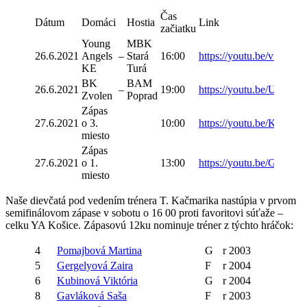
Čas
Dátum
Domáci
Hostia
Link
začiatku
Young
MBK
26.6.2021
Angels
–
Stará
16:00
https://youtu.be/vI5hR
KE
Turá
BK
BAM
26.6.2021
–
19:00
https://youtu.be/UFyIc-L
Zvolen
Poprad
Zápas
27.6.2021
o 3.
10:00
https://youtu.be/KuiqinX
miesto
Zápas
27.6.2021
o 1.
13:00
https://youtu.be/GcFkP
miesto
Naše dievčatá pod vedením trénera T. Kačmarika nastúpia v prvom
semifinálovom zápase v sobotu o 16 00 proti favoritovi súťaže –
celku YA Košice. Zápasovú 12ku nominuje tréner z týchto hráčok:
4
Pomajbová Martina
G
r 2003
5
Gergelyová
Zaira
F
r 2004
6
Kubinová
Viktória
G
r 2004
8
Gavláková
Saša
F
r 2003