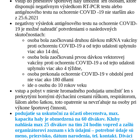
vstup do priestorov športovej haly umožniť len osobám, ktoré
disponujú negatívnym výsledkom RT-PCR testu alebo
antigénového testu na ochorenie COVID -19 nie starším ako
z 25.6.2021
negatívny výsledok antigénového testu na ochorenie COVID-
19 je možné nahradiť potvrdeniami o nasledovných
skutočnostiach:
osoba bola zaočkovaná druhou dávkou mRNA vakcíny
proti ochoreniu COVID-19 a od tejto udalosti uplynulo
viac ako 14 dní,
osoba bola zaočkovaná prvou dávkou vektorovej
vakcíny proti ochoreniu COVID-19 a od tejto udalosti
uplynulo viac ako 4 týždne,
osoba prekonala ochorenie COVID-19 v období pred
nie viac ako 180 dňami
ide o osobu do 10 rokov veku
vstup a pobyt v mieste hromadného podujatia umožniť len s
prekrytými hornými dýchacími cestami rúškom, respirátorom,
šálom alebo šatkou, toto opatrenie sa nevzťahuje na osoby pri
výkone športovej činnosti,
podujatie sa uskutoční za účasti obecenstva, max.
kapacita haly je obmedzená na 60 divákov. Kluby
nahlásia max 25 divákov na tím 24 hodín vopred a zašlú
organizátorovi zoznam s ich údajmi – potrebné údaje sú
meno, priezvisko, dátum narodenia, tel. kontakt. Diváci