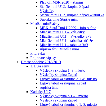
Play off MSR 2020 – st.mini
Staršie mini U12, skupina Západ –
Výsledky
Staršie mini U12, skupina Západ – tabuľka
Súpiska tímu Staršie mini
Mladšie minižiačky
MBK Stará Turá U2009 – info o tíme
Mladšie mini U11 – Výsledky
Mladšie mini U11 – Výsledky 3×3
Mladšie mini U11 – tabuľka súťaže
Mladšie mini U11 – tabulka 3×3
súpiska tímu Mladšie mini
Prípravka
Prípravné zápasy
Hracie obdobie 2018/2019
1. Liga ženy
Výsledky skupina 1.-8. miesto
Výsledky skupina Západ
Ligová tabuľka skupina o 1.-8. miesto
Ligová tabuľka skupina Západ
súpiska tímu
Kadetky U17
Výsledky skupina o 1.-8. miesto
Výsledky skupina Západ
Ligová tabuľka skupina o 1.-8. miesto