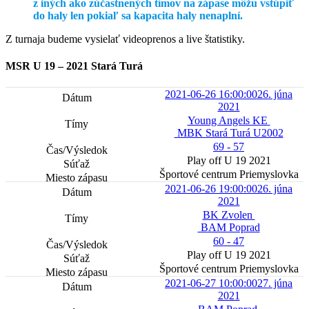
z iných ako zúčastnených tímov na zápase môžu vstúpiť
do haly len pokiaľ sa kapacita haly nenaplní.
Z turnaja budeme vysielať videoprenos a live štatistiky.
MSR U 19 – 2021 Stará Turá
2021-06-26 16:00:00
26. júna
2021
Young Angels KE
MBK Stará Turá U2002
69 - 57
Play off U 19 2021
Športové centrum Priemyslovka
2021-06-26 19:00:00
26. júna
2021
BK Zvolen
BAM Poprad
60 - 47
Play off U 19 2021
Športové centrum Priemyslovka
2021-06-27 10:00:00
27. júna
2021