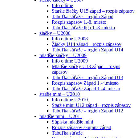
Info o tíme
Staršie žiačky U15 západ – rozpis zápasov
Tabuľka súťaže – región Západ
Rozpis zápasov 1.-8. miesto
Tabuľka súťaže liga 1.-8. miesto
žiačky – U2008
Info o tíme U2008
Žiačky U14 západ – rozpis zápasov
Tabuľka súťaže – región Západ U14
mladšie žiačky – U2009
Info o tíme U2009
Mladšie žiačky U13 západ – rozpis
zápasov
Tabuľka súťaže – región Západ U13
Rozpis zápasov Západ 1.-4.miesto
Tabuľka súťaže Západ 1.-4. miesto
staršie mini – U2010
Info o tíme U2010
Staršie mini U12 západ – rozpis zápasov
Tabuľka súťaže – región Západ U12
mladšie mini – U2011
Súpiska mladšie mini
Rozpis zápasov skupina západ
Tabuľka súťaže