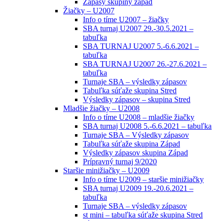
Zápasy skupiny západ
Žiačky – U2007
Info o tíme U2007 – žiačky
SBA turnaj U2007 29.-30.5.2021 –
tabuľka
SBA TURNAJ U2007 5.-6.6.2021 –
tabuľka
SBA TURNAJ U2007 26.-27.6.2021 –
tabuľka
Turnaje SBA – výsledky zápasov
Tabuľka súťaže skupina Stred
Výsledky zápasov – skupina Stred
Mladšie žiačky – U2008
Info o tíme U2008 – mladšie žiačky
SBA turnaj U2008 5.-6.6.2021 – tabuľka
Turnaje SBA – Výsledky zápasov
Tabuľka súťaže skupina Západ
Výsledky zápasov skupina Západ
Prípravný turnaj 9/2020
Staršie minižiačky – U2009
Info o tíme U2009 – staršie minižiačky
SBA turnaj U2009 19.-20.6.2021 –
tabuľka
Turnaje SBA – výsledky zápasov
st mini – tabuľka súťaže skupina Stred