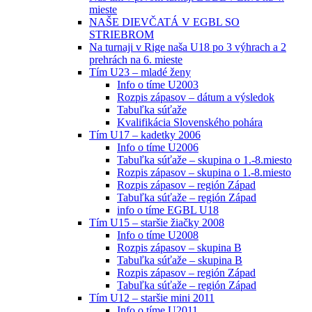
mieste
NAŠE DIEVČATÁ V EGBL SO
STRIEBROM
Na turnaji v Rige naša U18 po 3 výhrach a 2
prehrách na 6. mieste
Tím U23 – mladé ženy
Info o tíme U2003
Rozpis zápasov – dátum a výsledok
Tabuľka súťaže
Kvalifikácia Slovenského pohára
Tím U17 – kadetky 2006
Info o tíme U2006
Tabuľka súťaže – skupina o 1.-8.miesto
Rozpis zápasov – skupina o 1.-8.miesto
Rozpis zápasov – región Západ
Tabuľka súťaže – región Západ
info o tíme EGBL U18
Tím U15 – staršie žiačky 2008
Info o tíme U2008
Rozpis zápasov – skupina B
Tabuľka súťaže – skupina B
Rozpis zápasov – región Západ
Tabuľka súťaže – región Západ
Tím U12 – staršie mini 2011
Info o tíme U2011