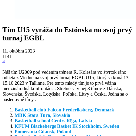
Tím U15 vyráža do Estónska na svoj prvý
turnaj EGBL
11. októbra 2023
1141
4
Náš tím U2009 pod vedením trénera R. Kolesára vo štvrtok ráno
odlieta z Viedne na svoj prvý turnaj EGBL U15, ktorý sa koná 13. –
15.10.2023 v Tallinne. Pre tento mladý tím je to prvá vážna
medzinárodná konfrontácia. Stretne sa v nej 8 tímov z Dánska,
Slovenska, Švédska, Lotyšska, Poľska, Litvy a Česka. Jedná sa o
nasledovné tímy :
B
asketball club Falcon Frederiksberg, Denmark
MBK Stara Tura, Slovakia
Basketball school Centrs Rīga, Latvia
KFUM Blackebergs Basket IK Stockholm, Sweden
Pomerania Gdansk, Poland