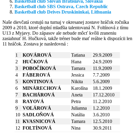
Basketball club Slovan Bratislava, Slovakia
Basketball club SBS Ostrava, Czech Republic
Basketball club Deives Druskininkai, Lithuania
Naše dievčatá cestujú na turnaj v okresanej zostave hráčok ročníka
2009 a 2010, ktoré doplní mladšia talentovaná N. Foltínová z tímu
U13 z Myjavy. Do zápasov ale nebude môcť kvôli zraneniu
zasiahnuť H. Hučková, takže tréner bude mať reálne k dispozícii len
11 hráčok. Zostava je nasledovná :
1
KOVÁROVÁ
Tatiana
29.9.2009
2
HUČKOVÁ
Hana
24.9.2009
3
POBOČÍKOVÁ
Tamara
11.9.2009
4
FÁBEROVÁ
Jessica
7.7.2009
5
KONTINOVÁ
Nikita
5.6.2009
6
MINÁRECHOVÁ
Karolína
18.1.2009
7
BACHÁROVÁ
Aneta
17.12.2010
8
RAYOVÁ
Petra
11.2.2010
9
VOLÁROVÁ
Julianna
1.2.2010
10
SADLOŇOVÁ
Natália
3.6.2010
11
KVASNICOVÁ
Tamara
12.5.2010
12
FOLTÍNOVÁ
Nina
30.9.2011