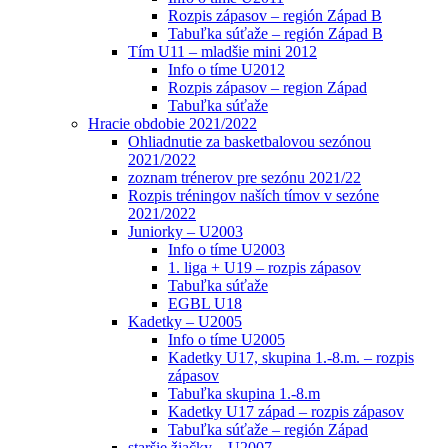
Rozpis zápasov – región Západ B
Tabuľka súťaže – región Západ B
Tím U11 – mladšie mini 2012
Info o tíme U2012
Rozpis zápasov – region Západ
Tabuľka súťaže
Hracie obdobie 2021/2022
Ohliadnutie za basketbalovou sezónou
2021/2022
zoznam trénerov pre sezónu 2021/22
Rozpis tréningov naších tímov v sezóne
2021/2022
Juniorky – U2003
Info o tíme U2003
1. liga + U19 – rozpis zápasov
Tabuľka súťaže
EGBL U18
Kadetky – U2005
Info o tíme U2005
Kadetky U17, skupina 1.-8.m. – rozpis
zápasov
Tabuľka skupina 1.-8.m
Kadetky U17 západ – rozpis zápasov
Tabuľka súťaže – región Západ
staršie žiačky – U2007