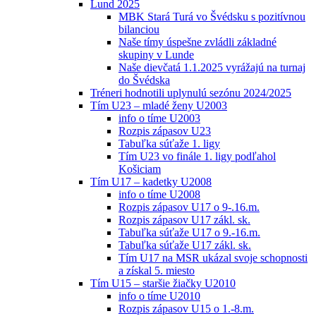
Lund 2025
MBK Stará Turá vo Švédsku s pozitívnou
bilanciou
Naše tímy úspešne zvládli základné
skupiny v Lunde
Naše dievčatá 1.1.2025 vyrážajú na turnaj
do Švédska
Tréneri hodnotili uplynulú sezónu 2024/2025
Tím U23 – mladé ženy U2003
info o tíme U2003
Rozpis zápasov U23
Tabuľka súťaže 1. ligy
Tím U23 vo finále 1. ligy podľahol
Košiciam
Tím U17 – kadetky U2008
info o tíme U2008
Rozpis zápasov U17 o 9-.16.m.
Rozpis zápasov U17 zákl. sk.
Tabuľka súťaže U17 o 9.-16.m.
Tabuľka súťaže U17 zákl. sk.
Tím U17 na MSR ukázal svoje schopnosti
a získal 5. miesto
Tím U15 – staršie žiačky U2010
info o tíme U2010
Rozpis zápasov U15 o 1.-8.m.