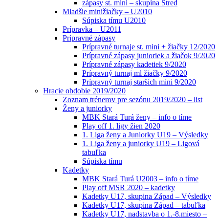
zápasy st. mini – skupina Stred
Mladšie minižiačky – U2010
Súpiska tímu U2010
Prípravka – U2011
Prípravné zápasy
Prípravné turnaje st. mini + žiačky 12/2020
Prípravné zápasy junioriek a žiačok 9/2020
Prípravné zápasy kadetiek 9/2020
Prípravný turnaj ml žiačky 9/2020
Prípravný turnaj starších mini 9/2020
Hracie obdobie 2019/2020
Zoznam trénerov pre sezónu 2019/2020 – list
Ženy a juniorky
MBK Stará Turá ženy – info o tíme
Play off 1. ligy žien 2020
1. Liga ženy a Juniorky U19 – Výsledky
1. Liga ženy a juniorky U19 – Ligová
tabuľka
Súpiska tímu
Kadetky
MBK Stará Turá U2003 – info o tíme
Play off MSR 2020 – kadetky
Kadetky U17, skupina Západ – Výsledky
Kadetky U17, skupina Západ – tabuľka
Kadetky U17, nadstavba o 1.-8.miesto –