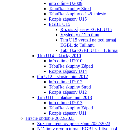
info o tíme U2009
Tabuľka skupiny Stred
Tabuľka skupiny o 1.-8. miesto
Rozpis zápasov U15
EGBL U15
Rozpis zápasov EGBL U15
Výsledky nášho tímu
Tím U15 vyrazil na tretí turnaj
EGBL do Tallinnu
Tabuľka EGBL U15 – 1. turnaj
Tím U14 – žiačky 2010
info o tíme U2010
Tabuľka skupiny Západ
Rozpis zápasov U14
tím U12 – staršie mini 2012
info o tíme U2012
Tabuľka skupiny Stred
Rozpis zápasov U12
Tím U11 – mladšie mini 2013
info o tíme U2013
Tabuľka skupiny Západ
Rozpis zápasov U11
Hracie obdobie 2022/2023
Zoznam trénerov pre sezónu 2022/2023
Náš tím v prvom turnaji EGBL v Litve na 4.