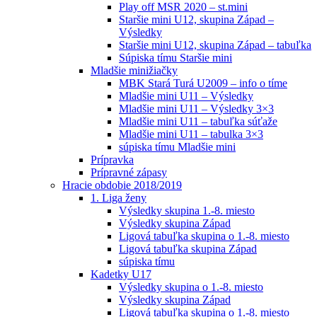
Play off MSR 2020 – st.mini
Staršie mini U12, skupina Západ –
Výsledky
Staršie mini U12, skupina Západ – tabuľka
Súpiska tímu Staršie mini
Mladšie minižiačky
MBK Stará Turá U2009 – info o tíme
Mladšie mini U11 – Výsledky
Mladšie mini U11 – Výsledky 3×3
Mladšie mini U11 – tabuľka súťaže
Mladšie mini U11 – tabulka 3×3
súpiska tímu Mladšie mini
Prípravka
Prípravné zápasy
Hracie obdobie 2018/2019
1. Liga ženy
Výsledky skupina 1.-8. miesto
Výsledky skupina Západ
Ligová tabuľka skupina o 1.-8. miesto
Ligová tabuľka skupina Západ
súpiska tímu
Kadetky U17
Výsledky skupina o 1.-8. miesto
Výsledky skupina Západ
Ligová tabuľka skupina o 1.-8. miesto