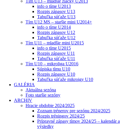
Tím U13 – mladšie žiačky U2013
info o tíme U2013
Rozpis zápasov U13
Tabuľka súťaže U13
Tím U12 MS – staršie mini U2014+
info o tíme U2014
Rozpis zápasov U12
Tabuľka súťaže U12
Tím U11 – mladšie mini U2015
info o tíme U2015
Rozpis zápasov U11
Tabuľka súťaže U11
Tím U10 – mikroliga U2016
Súpiska tímu U10
Rozpis zápasov U10
Tabuľka súťaže mikroigy U10
GALÉRIA
Aktuálna sezóna
Foto staršie sezóny
ARCHIV
Hracie obdobie 2024/2025
Zoznam trénerov pre sezónu 2024/2025
Rozpis tréningov 2024/25
Prípravné zápasy tímov 2024/25 – kalendár a
výsledky