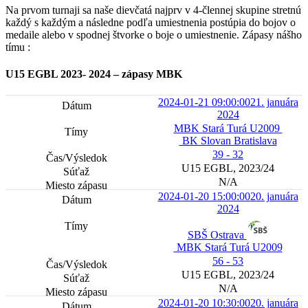
Na prvom turnaji sa naše dievčatá najprv v 4-člennej skupine stretnú
každý s každým a následne podľa umiestnenia postúpia do bojov o
medaile alebo v spodnej štvorke o boje o umiestnenie. Zápasy nášho
tímu :
U15 EGBL 2023- 2024 – zápasy MBK
2024-01-21 09:00:00
21. januára
2024
MBK Stará Turá U2009
BK Slovan Bratislava
39 - 32
U15 EGBL, 2023/24
N/A
2024-01-20 15:00:00
20. januára
2024
SBŠ Ostrava
MBK Stará Turá U2009
56 - 53
U15 EGBL, 2023/24
N/A
2024-01-20 10:30:00
20. januára