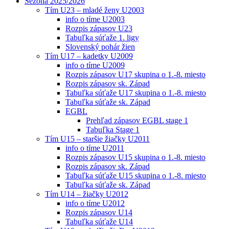
Sezóna 2025/2026
Tím U23 – mladé ženy U2003
info o tíme U2003
Rozpis zápasov U23
Tabuľka súťaže 1. ligy
Slovenský pohár žien
Tím U17 – kadetky U2009
info o tíme U2009
Rozpis zápasov U17 skupina o 1.-8. miesto
Rozpis zápasov sk. Západ
Tabuľka súťaže U17 skupina o 1.-8. miesto
Tabuľka súťaže sk. Západ
EGBL
Prehľad zápasov EGBL stage 1
Tabuľka Stage 1
Tím U15 – staršie žiačky U2011
info o tíme U2011
Rozpis zápasov U15 skupina o 1.-8. miesto
Rozpis zápasov sk. Západ
Tabuľka súťaže U15 skupina o 1.-8. miesto
Tabuľka súťaže sk. Západ
Tím U14 – žiačky U2012
info o tíme U2012
Rozpis zápasov U14
Tabuľka súťaže U14