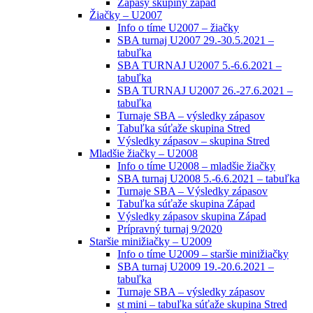
Zápasy skupiny západ
Žiačky – U2007
Info o tíme U2007 – žiačky
SBA turnaj U2007 29.-30.5.2021 –
tabuľka
SBA TURNAJ U2007 5.-6.6.2021 –
tabuľka
SBA TURNAJ U2007 26.-27.6.2021 –
tabuľka
Turnaje SBA – výsledky zápasov
Tabuľka súťaže skupina Stred
Výsledky zápasov – skupina Stred
Mladšie žiačky – U2008
Info o tíme U2008 – mladšie žiačky
SBA turnaj U2008 5.-6.6.2021 – tabuľka
Turnaje SBA – Výsledky zápasov
Tabuľka súťaže skupina Západ
Výsledky zápasov skupina Západ
Prípravný turnaj 9/2020
Staršie minižiačky – U2009
Info o tíme U2009 – staršie minižiačky
SBA turnaj U2009 19.-20.6.2021 –
tabuľka
Turnaje SBA – výsledky zápasov
st mini – tabuľka súťaže skupina Stred