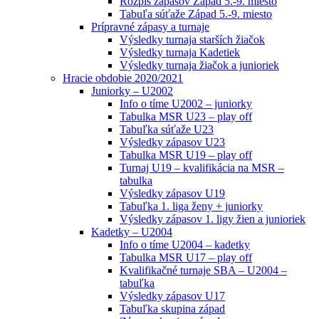
Rozpis zápasov Západ 5.-9. miesto
Tabuľa súťaže Západ 5.-9. miesto
Prípravné zápasy a turnaje
Výsledky turnaja starších žiačok
Výsledky turnaja Kadetiek
Výsledky turnaja žiačok a junioriek
Hracie obdobie 2020/2021
Juniorky – U2002
Info o tíme U2002 – juniorky
Tabulka MSR U23 – play off
Tabuľka súťaže U23
Výsledky zápasov U23
Tabulka MSR U19 – play off
Turnaj U19 – kvalifikácia na MSR –
tabulka
Výsledky zápasov U19
Tabuľka 1. liga ženy + juniorky
Výsledky zápasov 1. ligy žien a junioriek
Kadetky – U2004
Info o tíme U2004 – kadetky
Tabulka MSR U17 – play off
Kvalifikačné turnaje SBA – U2004 –
tabuľka
Výsledky zápasov U17
Tabuľka skupina západ