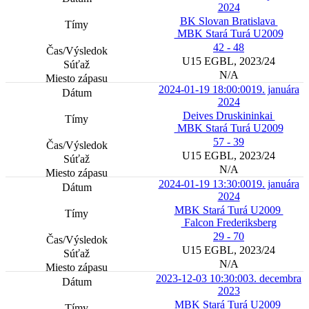
2024
BK Slovan Bratislava
MBK Stará Turá U2009
42 - 48
U15 EGBL, 2023/24
N/A
2024-01-19 18:00:00
19. januára
2024
Deives Druskininkai
MBK Stará Turá U2009
57 - 39
U15 EGBL, 2023/24
N/A
2024-01-19 13:30:00
19. januára
2024
MBK Stará Turá U2009
Falcon Frederiksberg
29 - 70
U15 EGBL, 2023/24
N/A
2023-12-03 10:30:00
3. decembra
2023
MBK Stará Turá U2009