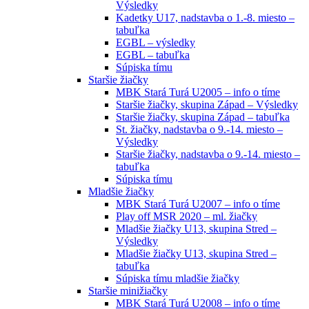
Výsledky
Kadetky U17, nadstavba o 1.-8. miesto –
tabuľka
EGBL – výsledky
EGBL – tabuľka
Súpiska tímu
Staršie žiačky
MBK Stará Turá U2005 – info o tíme
Staršie žiačky, skupina Západ – Výsledky
Staršie žiačky, skupina Západ – tabuľka
St. žiačky, nadstavba o 9.-14. miesto –
Výsledky
Staršie žiačky, nadstavba o 9.-14. miesto –
tabuľka
Súpiska tímu
Mladšie žiačky
MBK Stará Turá U2007 – info o tíme
Play off MSR 2020 – ml. žiačky
Mladšie žiačky U13, skupina Stred –
Výsledky
Mladšie žiačky U13, skupina Stred –
tabuľka
Súpiska tímu mladšie žiačky
Staršie minižiačky
MBK Stará Turá U2008 – info o tíme