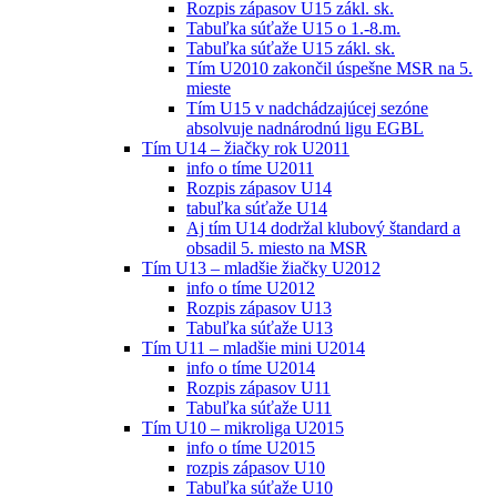
Rozpis zápasov U15 zákl. sk.
Tabuľka súťaže U15 o 1.-8.m.
Tabuľka súťaže U15 zákl. sk.
Tím U2010 zakončil úspešne MSR na 5.
mieste
Tím U15 v nadchádzajúcej sezóne
absolvuje nadnárodnú ligu EGBL
Tím U14 – žiačky rok U2011
info o tíme U2011
Rozpis zápasov U14
tabuľka súťaže U14
Aj tím U14 dodržal klubový štandard a
obsadil 5. miesto na MSR
Tím U13 – mladšie žiačky U2012
info o tíme U2012
Rozpis zápasov U13
Tabuľka súťaže U13
Tím U11 – mladšie mini U2014
info o tíme U2014
Rozpis zápasov U11
Tabuľka súťaže U11
Tím U10 – mikroliga U2015
info o tíme U2015
rozpis zápasov U10
Tabuľka súťaže U10