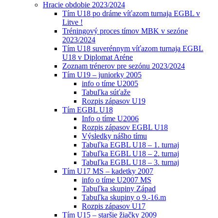
Hracie obdobie 2023/2024
Tím U18 po dráme víťazom turnaja EGBL v
Litve !
Tréningový proces tímov MBK v sezóne
2023/2024
Tím U18 suverénnym víťazom turnaja EGBL
U18 v Diplomat Aréne
Zoznam trénerov pre sezónu 2023/2024
Tím U19 – juniorky 2005
info o tíme U2005
Tabuľka súťaže
Rozpis zápasov U19
Tím EGBL U18
Info o tíme U2006
Rozpis zápasov EGBL U18
Výsledky nášho tímu
Tabuľka EGBL U18 – 1. turnaj
Tabuľka EGBL U18 – 2. turnaj
Tabuľka EGBL U18 – 3. turnaj
Tím U17 MS – kadetky 2007
info o tíme U2007 MS
Tabuľka skupiny Západ
Tabuľka skupiny o 9.-16.m
Rozpis zápasov U17
Tím U15 – staršie žiačky 2009