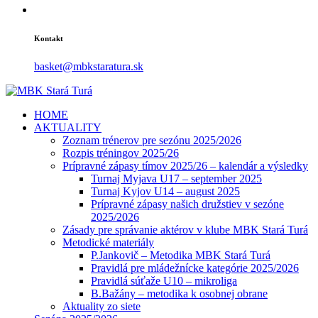
Kontakt
basket@mbkstaratura.sk
HOME
AKTUALITY
Zoznam trénerov pre sezónu 2025/2026
Rozpis tréningov 2025/26
Prípravné zápasy tímov 2025/26 – kalendár a výsledky
Turnaj Myjava U17 – september 2025
Turnaj Kyjov U14 – august 2025
Prípravné zápasy našich družstiev v sezóne
2025/2026
Zásady pre správanie aktérov v klube MBK Stará Turá
Metodické materiály
P.Jankovič – Metodika MBK Stará Turá
Pravidlá pre mládežnícke kategórie 2025/2026
Pravidlá súťaže U10 – mikroliga
B.Bažány – metodika k osobnej obrane
Aktuality zo siete