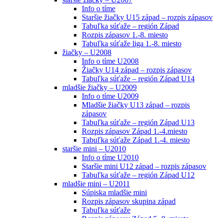
Info o tíme
Staršie žiačky U15 západ – rozpis zápasov
Tabuľka súťaže – región Západ
Rozpis zápasov 1.-8. miesto
Tabuľka súťaže liga 1.-8. miesto
žiačky – U2008
Info o tíme U2008
Žiačky U14 západ – rozpis zápasov
Tabuľka súťaže – región Západ U14
mladšie žiačky – U2009
Info o tíme U2009
Mladšie žiačky U13 západ – rozpis
zápasov
Tabuľka súťaže – región Západ U13
Rozpis zápasov Západ 1.-4.miesto
Tabuľka súťaže Západ 1.-4. miesto
staršie mini – U2010
Info o tíme U2010
Staršie mini U12 západ – rozpis zápasov
Tabuľka súťaže – región Západ U12
mladšie mini – U2011
Súpiska mladšie mini
Rozpis zápasov skupina západ
Tabuľka súťaže