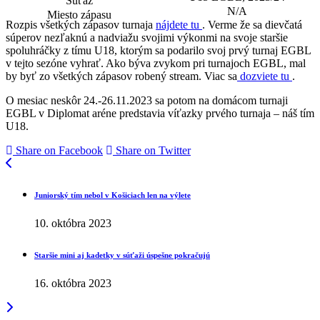
N/A
Rozpis všetkých zápasov turnaja
nájdete tu
. Verme že sa dievčatá
súperov nezľaknú a nadviažu svojimi výkonmi na svoje staršie
spoluhráčky z tímu U18, ktorým sa podarilo svoj prvý turnaj EGBL
v tejto sezóne vyhrať. Ako býva zvykom pri turnajoch EGBL, mal
by byť zo všetkých zápasov robený stream. Viac sa
dozviete tu
.
O mesiac neskôr 24.-26.11.2023 sa potom na domácom turnaji
EGBL v Diplomat aréne predstavia víťazky prvého turnaja – náš tím
U18.
Share on Facebook
Share on Twitter
Juniorský tím nebol v Košiciach len na výlete
10. októbra 2023
Staršie mini aj kadetky v súťaži úspešne pokračujú
16. októbra 2023