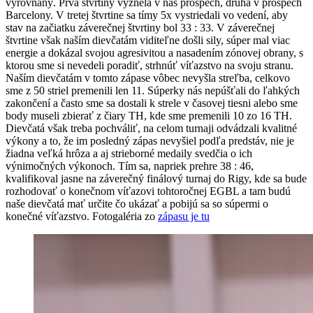
vyrovnaný. Prvá štvrtiny vyznela v náš prospech, druhá v prospech
Barcelony. V tretej štvrtine sa tímy 5x vystriedali vo vedení, aby
stav na začiatku záverečnej štvrtiny bol 33 : 33. V záverečnej
štvrtine však naším dievčatám viditeľne došli sily, súper mal viac
energie a dokázal svojou agresivitou a nasadením zónovej obrany, s
ktorou sme si nevedeli poradiť, strhnúť víťazstvo na svoju stranu.
Naším dievčatám v tomto zápase vôbec nevyšla streľba, celkovo
sme z 50 striel premenili len 11. Súperky nás nepúšťali do ľahkých
zakončení a často sme sa dostali k strele v časovej tiesni alebo sme
body museli zbierať z čiary TH, kde sme premenili 10 zo 16 TH.
Dievčatá však treba pochváliť, na celom turnaji odvádzali kvalitné
výkony a to, že im posledný zápas nevyšiel podľa predstáv, nie je
žiadna veľká hrôza a aj strieborné medaily svedčia o ich
výnimočných výkonoch. Tím sa, napriek prehre 38 : 46,
kvalifikoval jasne na záverečný finálový turnaj do Rigy, kde sa bude
rozhodovať o konečnom víťazovi tohtoročnej EGBL a tam budú
naše dievčatá mať určite čo ukázať a pobijú sa so súpermi o
konečné víťazstvo. Fotogaléria zo
zápasu je tu