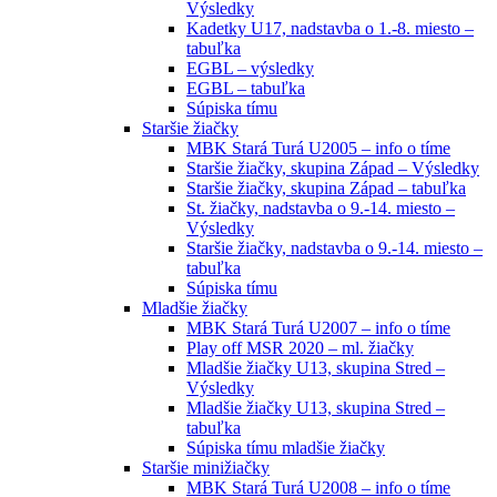
Výsledky
Kadetky U17, nadstavba o 1.-8. miesto –
tabuľka
EGBL – výsledky
EGBL – tabuľka
Súpiska tímu
Staršie žiačky
MBK Stará Turá U2005 – info o tíme
Staršie žiačky, skupina Západ – Výsledky
Staršie žiačky, skupina Západ – tabuľka
St. žiačky, nadstavba o 9.-14. miesto –
Výsledky
Staršie žiačky, nadstavba o 9.-14. miesto –
tabuľka
Súpiska tímu
Mladšie žiačky
MBK Stará Turá U2007 – info o tíme
Play off MSR 2020 – ml. žiačky
Mladšie žiačky U13, skupina Stred –
Výsledky
Mladšie žiačky U13, skupina Stred –
tabuľka
Súpiska tímu mladšie žiačky
Staršie minižiačky
MBK Stará Turá U2008 – info o tíme