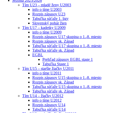
Sezóna 2025/2026
Tím U23 – mladé ženy U2003
info o tíme U2003
Rozpis zápasov U23
Tabuľka súťaže 1. ligy
Slovenský pohár žien
Tím U17 – kadetky U2009
info o tíme U2009
Rozpis zápasov U17 skupina o 1.-8. miesto
Rozpis zápasov sk. Západ
Tabuľka súťaže U17 skupina o 1.-8. miesto
Tabuľka súťaže sk. Západ
EGBL
Prehľad zápasov EGBL stage 1
Tabuľka Stage 1
Tím U15 – staršie žiačky U2011
info o tíme U2011
Rozpis zápasov U15 skupina o 1.-8. miesto
Rozpis zápasov sk. Západ
Tabuľka súťaže U15 skupina o 1.-8. miesto
Tabuľka súťaže sk. Západ
Tím U14 – žiačky U2012
info o tíme U2012
Rozpis zápasov U14
Tabuľka súťaže U14