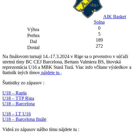
AIK Basket
Solna
0
5
189
272
Na finálovom turnaji 14.-17.3.2024 v Rige sa o prvenstvo v súťaži
stretnú tímy BC CEJ Barcelona, Bertans Valmiera BS, litovská
reprezentácia U16 a MBK Stará Turá. Viac info včítane výsledkov a
štatistík iných tímov
nájdete tu
.
Štatistiky zo zápasov :
U18 – Rapla
U18 – TTP Riga
U18 – Barcelona
U18 – LT U16
U18 – Barcelona finále
Videá zo zápasov nášho tímu nájdete tu :