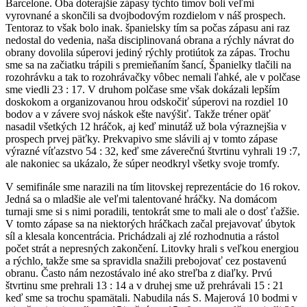
Barcelone. Oba doterajšie zápasy týchto tímov boli veľmi
vyrovnané a skončili sa dvojbodovým rozdielom v náš prospech.
Tentoraz to však bolo inak. španielsky tím sa počas zápasu ani raz
nedostal do vedenia, naša disciplinovaná obrana a rýchly návrat do
obrany dovolila súperovi jediný rýchly protiútok za zápas. Trochu
sme sa na začiatku trápili s premieňaním šancí, Španielky tlačili na
rozohrávku a tak to rozohrávačky vôbec nemali ľahké, ale v polčase
sme viedli 23 : 17. V druhom polčase sme však dokázali lepším
doskokom a organizovanou hrou odskočiť súperovi na rozdiel 10
bodov a v závere svoj náskok ešte navýšiť. Takže tréner opäť
nasadil všetkých 12 hráčok, aj keď minutáž už bola výraznejšia v
prospech prvej päťky. Prekvapivo sme slávili aj v tomto zápase
výrazné víťazstvo 54 : 32, keď sme záverečnú štvrtinu vyhrali 19 :7,
ale nakoniec sa ukázalo, že súper neodkryl všetky svoje tromfy.
V semifinále sme narazili na tím litovskej reprezentácie do 16 rokov.
Jedná sa o mladšie ale veľmi talentované hráčky. Na domácom
turnaji sme si s nimi poradili, tentokrát sme to mali ale o dosť ťažšie.
V tomto zápase sa na niektorých hráčkach začal prejavovať úbytok
síl a klesala koncentrácia. Prichádzali aj zlé rozhodnutia a rástol
počet strát a nepresných zakončení. Litovky hrali s veľkou energiou
a rýchlo, takže sme sa spravidla snažili prebojovať cez postavenú
obranu. Často nám nezostávalo iné ako streľba z diaľky. Prvú
štvrtinu sme prehrali 13 : 14 a v druhej sme už prehrávali 15 : 21
keď sme sa trochu spamätali. Nabudila nás S. Majerová 10 bodmi v