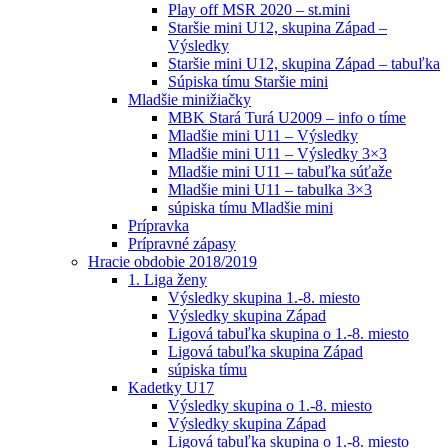
Play off MSR 2020 – st.mini
Staršie mini U12, skupina Západ –
Výsledky
Staršie mini U12, skupina Západ – tabuľka
Súpiska tímu Staršie mini
Mladšie minižiačky
MBK Stará Turá U2009 – info o tíme
Mladšie mini U11 – Výsledky
Mladšie mini U11 – Výsledky 3×3
Mladšie mini U11 – tabuľka súťaže
Mladšie mini U11 – tabulka 3×3
súpiska tímu Mladšie mini
Prípravka
Prípravné zápasy
Hracie obdobie 2018/2019
1. Liga ženy
Výsledky skupina 1.-8. miesto
Výsledky skupina Západ
Ligová tabuľka skupina o 1.-8. miesto
Ligová tabuľka skupina Západ
súpiska tímu
Kadetky U17
Výsledky skupina o 1.-8. miesto
Výsledky skupina Západ
Ligová tabuľka skupina o 1.-8. miesto