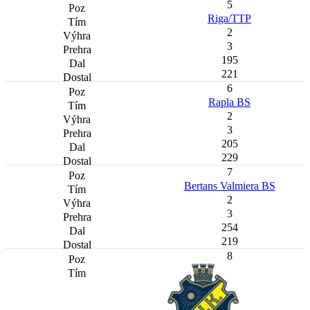
5
Riga/TTP
2
3
195
221
6
Rapla BS
2
3
205
229
7
Bertans Valmiera BS
2
3
254
219
8