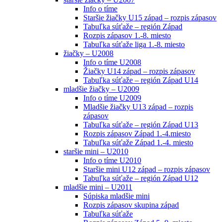
Info o tíme
Staršie žiačky U15 západ – rozpis zápasov
Tabuľka súťaže – región Západ
Rozpis zápasov 1.-8. miesto
Tabuľka súťaže liga 1.-8. miesto
žiačky – U2008
Info o tíme U2008
Žiačky U14 západ – rozpis zápasov
Tabuľka súťaže – región Západ U14
mladšie žiačky – U2009
Info o tíme U2009
Mladšie žiačky U13 západ – rozpis
zápasov
Tabuľka súťaže – región Západ U13
Rozpis zápasov Západ 1.-4.miesto
Tabuľka súťaže Západ 1.-4. miesto
staršie mini – U2010
Info o tíme U2010
Staršie mini U12 západ – rozpis zápasov
Tabuľka súťaže – región Západ U12
mladšie mini – U2011
Súpiska mladšie mini
Rozpis zápasov skupina západ
Tabuľka súťaže