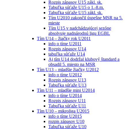
Rozpis zápasov U15 zákl. sk.
Tabuľka súťaže U15 o 1.-8.m.
Tabuľka súťaže U15 zákl. sk.
Tím U2010 zakončil úspešne MSR na 5.
mieste
Tím U15 v nadchádzajúcej sezóne
absolvuje nadnárodnú ligu EGBL
Tím U14 – žiačky rok U2011
info o tíme U2011
Rozpis zápasov U14
tabuľka súťaže U14
Aj tím U14 dodržal klubový štandard a
obsadil 5. miesto na MSR
Tím U13 – mladšie žiačky U2012
info o tíme U2012
Rozpis zápasov U13
Tabuľka súťaže U13
Tím U11 – mladšie mini U2014
info o tíme U2014
Rozpis zápasov U11
Tabuľka súťaže U11
Tím U10 – mikroliga U2015
info o tíme U2015
rozpis zápasov U10
Tabuľka súťaže U10