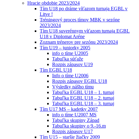
Hracie obdobie 2023/2024
Tím U18 po dráme víťazom turnaja EGBL v
Litve !
Tréningový proces tímov MBK v sezóne
2023/2024
Tím U18 suverénnym víťazom turnaja EGBL
U18 v Diplomat Aréne
Zoznam trénerov pre sezónu 2023/2024
Tím U19 – juniorky 2005
info o tíme U2005
Tabuľka súťaže
Rozpis zápasov U19
Tím EGBL U18
Info o tíme U2006
Rozpis zápasov EGBL U18
Výsledky nášho tímu
Tabuľka EGBL U18 – 1. turnaj
Tabuľka EGBL U18 – 2. turnaj
Tabuľka EGBL U18 – 3. turnaj
Tím U17 MS – kadetky 2007
info o tíme U2007 MS
Tabuľka skupiny Západ
Tabuľka skupiny o 9.-16.m
Rozpis zápasov U17
Tím U15 – staršie žiačky 2009