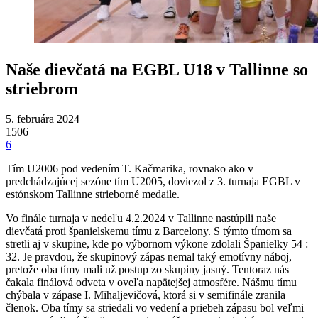
Naše dievčatá na EGBL U18 v Tallinne so
striebrom
5. februára 2024
1506
6
Tím U2006 pod vedením T. Kačmarika, rovnako ako v
predchádzajúcej sezóne tím U2005, doviezol z 3. turnaja EGBL v
estónskom Tallinne strieborné medaile.
Vo finále turnaja v nedeľu 4.2.2024 v Tallinne nastúpili naše
dievčatá proti španielskemu tímu z Barcelony. S týmto tímom sa
stretli aj v skupine, kde po výbornom výkone zdolali Španielky 54 :
32. Je pravdou, že skupinový zápas nemal taký emotívny náboj,
pretože oba tímy mali už postup zo skupiny jasný. Tentoraz nás
čakala finálová odveta v oveľa napätejšej atmosfére. Nášmu tímu
chýbala v zápase I. Mihaljevičová, ktorá si v semifinále zranila
členok. Oba tímy sa striedali vo vedení a priebeh zápasu bol veľmi