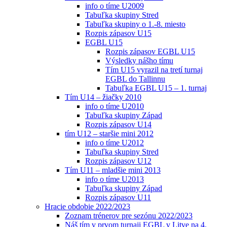
info o tíme U2009
Tabuľka skupiny Stred
Tabuľka skupiny o 1.-8. miesto
Rozpis zápasov U15
EGBL U15
Rozpis zápasov EGBL U15
Výsledky nášho tímu
Tím U15 vyrazil na tretí turnaj
EGBL do Tallinnu
Tabuľka EGBL U15 – 1. turnaj
Tím U14 – žiačky 2010
info o tíme U2010
Tabuľka skupiny Západ
Rozpis zápasov U14
tím U12 – staršie mini 2012
info o tíme U2012
Tabuľka skupiny Stred
Rozpis zápasov U12
Tím U11 – mladšie mini 2013
info o tíme U2013
Tabuľka skupiny Západ
Rozpis zápasov U11
Hracie obdobie 2022/2023
Zoznam trénerov pre sezónu 2022/2023
Náš tím v prvom turnaji EGBL v Litve na 4.