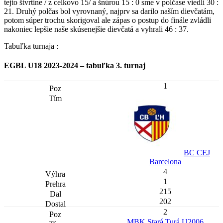
tejto štvrtine / z celkovo 15/ a šnúrou 15 : 0 sme v polčase viedli 30 :
21. Druhý polčas bol vyrovnaný, najprv sa darilo naším dievčatám,
potom súper trochu skorigoval ale zápas o postup do finále zvládli
nakoniec lepšie naše skúsenejšie dievčatá a vyhrali 46 : 37.
Tabuľka turnaja :
EGBL U18 2023-2024 – tabuľka 3. turnaj
1
BC CEJ
Barcelona
4
1
215
202
2
MBK Stará Turá U2006