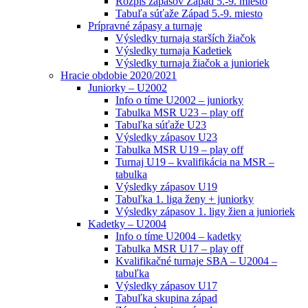
Rozpis zápasov Západ 5.-9. miesto
Tabuľa súťaže Západ 5.-9. miesto
Prípravné zápasy a turnaje
Výsledky turnaja starších žiačok
Výsledky turnaja Kadetiek
Výsledky turnaja žiačok a junioriek
Hracie obdobie 2020/2021
Juniorky – U2002
Info o tíme U2002 – juniorky
Tabulka MSR U23 – play off
Tabuľka súťaže U23
Výsledky zápasov U23
Tabulka MSR U19 – play off
Turnaj U19 – kvalifikácia na MSR –
tabulka
Výsledky zápasov U19
Tabuľka 1. liga ženy + juniorky
Výsledky zápasov 1. ligy žien a junioriek
Kadetky – U2004
Info o tíme U2004 – kadetky
Tabulka MSR U17 – play off
Kvalifikačné turnaje SBA – U2004 –
tabuľka
Výsledky zápasov U17
Tabuľka skupina západ