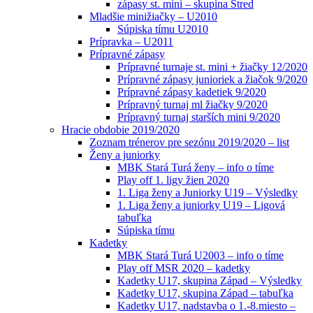
zápasy st. mini – skupina Stred
Mladšie minižiačky – U2010
Súpiska tímu U2010
Prípravka – U2011
Prípravné zápasy
Prípravné turnaje st. mini + žiačky 12/2020
Prípravné zápasy junioriek a žiačok 9/2020
Prípravné zápasy kadetiek 9/2020
Prípravný turnaj ml žiačky 9/2020
Prípravný turnaj starších mini 9/2020
Hracie obdobie 2019/2020
Zoznam trénerov pre sezónu 2019/2020 – list
Ženy a juniorky
MBK Stará Turá ženy – info o tíme
Play off 1. ligy žien 2020
1. Liga ženy a Juniorky U19 – Výsledky
1. Liga ženy a juniorky U19 – Ligová
tabuľka
Súpiska tímu
Kadetky
MBK Stará Turá U2003 – info o tíme
Play off MSR 2020 – kadetky
Kadetky U17, skupina Západ – Výsledky
Kadetky U17, skupina Západ – tabuľka
Kadetky U17, nadstavba o 1.-8.miesto –