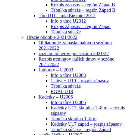
Rozpis zápasov – región Západ B
Tabuľka súťaže – región Západ B
Tím U11 – mladšie mini 2012
Info o tíme U2012
Rozpis zápasov – region Západ
Tabuľka súťaže
Hracie obdobie 2021/2022
Ohliadnutie za basketbalovou sezónou
2021/2022
zoznam trénerov pre sezónu 2021/22
Rozpis tréningov naších tímov v sezóne
2021/2022
Juniorky – U2003
Info o tíme U2003
1. liga + U19 – rozpis zápasov
Tabuľka súťaže
EGBL U18
Kadetky – U2005
Info o tíme U2005
Kadetky U17, skupina 1.-8.m. – rozpis
zápasov
Tabuľka skupina 1.-8.m
Kadetky U17 západ – rozpis zápasov
Tabuľka súťaže – región Západ
staršie žiačky – U2007