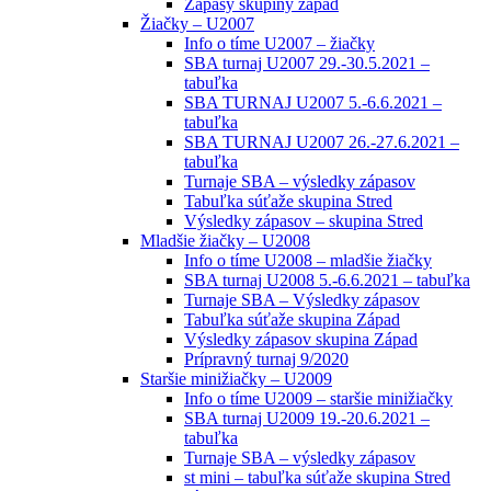
Zápasy skupiny západ
Žiačky – U2007
Info o tíme U2007 – žiačky
SBA turnaj U2007 29.-30.5.2021 –
tabuľka
SBA TURNAJ U2007 5.-6.6.2021 –
tabuľka
SBA TURNAJ U2007 26.-27.6.2021 –
tabuľka
Turnaje SBA – výsledky zápasov
Tabuľka súťaže skupina Stred
Výsledky zápasov – skupina Stred
Mladšie žiačky – U2008
Info o tíme U2008 – mladšie žiačky
SBA turnaj U2008 5.-6.6.2021 – tabuľka
Turnaje SBA – Výsledky zápasov
Tabuľka súťaže skupina Západ
Výsledky zápasov skupina Západ
Prípravný turnaj 9/2020
Staršie minižiačky – U2009
Info o tíme U2009 – staršie minižiačky
SBA turnaj U2009 19.-20.6.2021 –
tabuľka
Turnaje SBA – výsledky zápasov
st mini – tabuľka súťaže skupina Stred