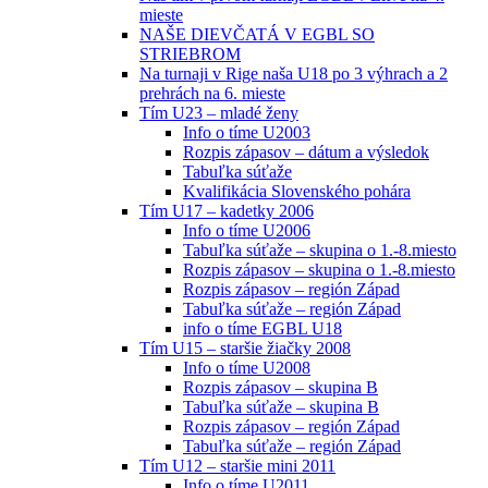
mieste
NAŠE DIEVČATÁ V EGBL SO
STRIEBROM
Na turnaji v Rige naša U18 po 3 výhrach a 2
prehrách na 6. mieste
Tím U23 – mladé ženy
Info o tíme U2003
Rozpis zápasov – dátum a výsledok
Tabuľka súťaže
Kvalifikácia Slovenského pohára
Tím U17 – kadetky 2006
Info o tíme U2006
Tabuľka súťaže – skupina o 1.-8.miesto
Rozpis zápasov – skupina o 1.-8.miesto
Rozpis zápasov – región Západ
Tabuľka súťaže – región Západ
info o tíme EGBL U18
Tím U15 – staršie žiačky 2008
Info o tíme U2008
Rozpis zápasov – skupina B
Tabuľka súťaže – skupina B
Rozpis zápasov – región Západ
Tabuľka súťaže – región Západ
Tím U12 – staršie mini 2011
Info o tíme U2011