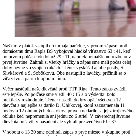
Náš tím v piatok vstúpil do turnaja parádne, v prvom zápase proti
domácemu tímu Rapla BS vybojoval hladké víťazstvo 63 : 41, keď
po prvom polčase viedol už 29 : 11, napriek pomalšiemu rozbehu v
prvej štvrtine. Zahrali si všetky hráčky a zápas sme mali počas celej
doby pevne vo svojich rukách. Tréner vyskúšal aj obe posily, S.
Slivkárovú a S. Sobôtkovú. Obe nastúpili z lavičky, pričinili sa o
víťazstvo a patrili k oporám tímu.
Večer nastúpili naše dievčatá proti TTP Riga. Tento zápas zvládli
ešte lepšie. Po polčase sme viedli 40 : 15 a o výsledku bolo
prakticky rozhodnuté. Tréner nasadil do hry opäť všetkých 12
dievčat a najlepšie sa darilo D. Uhlíkovej, ktorá zaznamenala 11
bodov a 12 obranných doskokov, pravda nedarilo sa jej z trojkového
oblúka keď nepremenila ani jednu zo 6 striel. V záverečnej štvrtine
dievčatá poľavili v nasadení ale vyhrali presvedčivo 61 : 37.
V sobotu o 13 30 sme odohrali zápas o prvé miesto v skupine proti