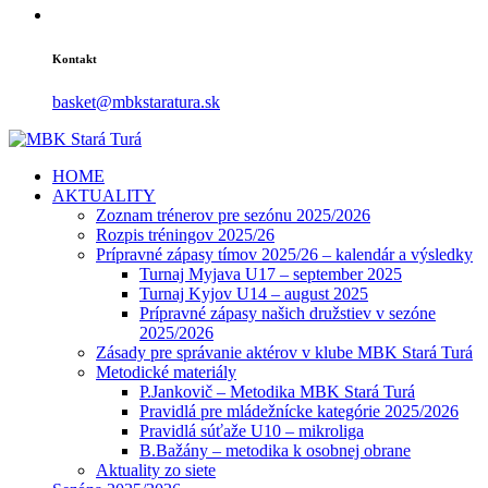
Kontakt
basket@mbkstaratura.sk
HOME
AKTUALITY
Zoznam trénerov pre sezónu 2025/2026
Rozpis tréningov 2025/26
Prípravné zápasy tímov 2025/26 – kalendár a výsledky
Turnaj Myjava U17 – september 2025
Turnaj Kyjov U14 – august 2025
Prípravné zápasy našich družstiev v sezóne
2025/2026
Zásady pre správanie aktérov v klube MBK Stará Turá
Metodické materiály
P.Jankovič – Metodika MBK Stará Turá
Pravidlá pre mládežnícke kategórie 2025/2026
Pravidlá súťaže U10 – mikroliga
B.Bažány – metodika k osobnej obrane
Aktuality zo siete