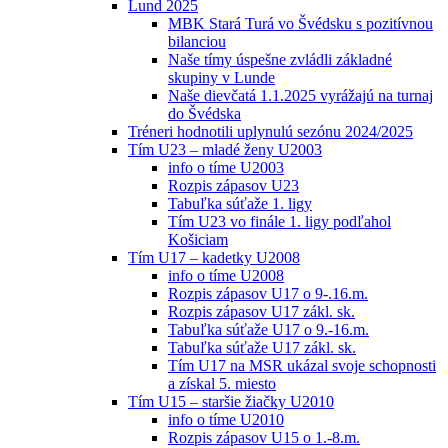
Lund 2025
MBK Stará Turá vo Švédsku s pozitívnou
bilanciou
Naše tímy úspešne zvládli základné
skupiny v Lunde
Naše dievčatá 1.1.2025 vyrážajú na turnaj
do Švédska
Tréneri hodnotili uplynulú sezónu 2024/2025
Tím U23 – mladé ženy U2003
info o tíme U2003
Rozpis zápasov U23
Tabuľka súťaže 1. ligy
Tím U23 vo finále 1. ligy podľahol
Košiciam
Tím U17 – kadetky U2008
info o tíme U2008
Rozpis zápasov U17 o 9-.16.m.
Rozpis zápasov U17 zákl. sk.
Tabuľka súťaže U17 o 9.-16.m.
Tabuľka súťaže U17 zákl. sk.
Tím U17 na MSR ukázal svoje schopnosti
a získal 5. miesto
Tím U15 – staršie žiačky U2010
info o tíme U2010
Rozpis zápasov U15 o 1.-8.m.