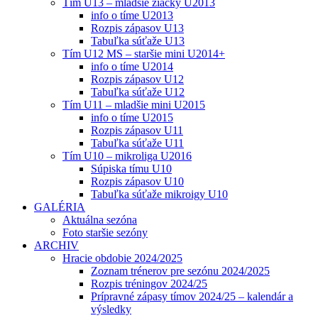
Tím U13 – mladšie žiačky U2013
info o tíme U2013
Rozpis zápasov U13
Tabuľka súťaže U13
Tím U12 MS – staršie mini U2014+
info o tíme U2014
Rozpis zápasov U12
Tabuľka súťaže U12
Tím U11 – mladšie mini U2015
info o tíme U2015
Rozpis zápasov U11
Tabuľka súťaže U11
Tím U10 – mikroliga U2016
Súpiska tímu U10
Rozpis zápasov U10
Tabuľka súťaže mikroigy U10
GALÉRIA
Aktuálna sezóna
Foto staršie sezóny
ARCHIV
Hracie obdobie 2024/2025
Zoznam trénerov pre sezónu 2024/2025
Rozpis tréningov 2024/25
Prípravné zápasy tímov 2024/25 – kalendár a
výsledky