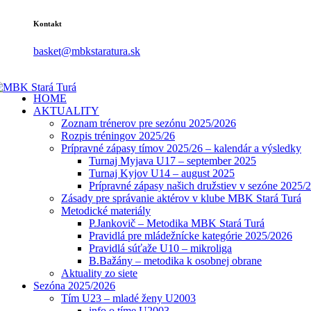
Kontakt
basket@mbkstaratura.sk
HOME
AKTUALITY
Zoznam trénerov pre sezónu 2025/2026
Rozpis tréningov 2025/26
Prípravné zápasy tímov 2025/26 – kalendár a výsledky
Turnaj Myjava U17 – september 2025
Turnaj Kyjov U14 – august 2025
Prípravné zápasy našich družstiev v sezóne 2025/
Zásady pre správanie aktérov v klube MBK Stará Turá
Metodické materiály
P.Jankovič – Metodika MBK Stará Turá
Pravidlá pre mládežnícke kategórie 2025/2026
Pravidlá súťaže U10 – mikroliga
B.Bažány – metodika k osobnej obrane
Aktuality zo siete
Sezóna 2025/2026
Tím U23 – mladé ženy U2003
info o tíme U2003