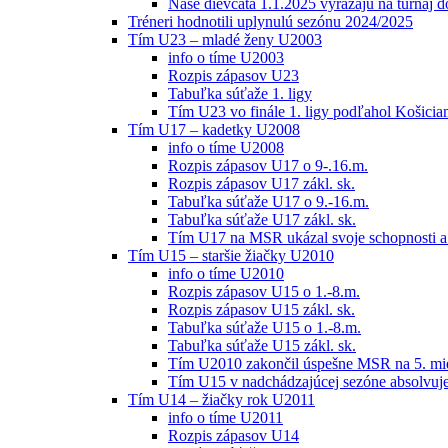
Naše dievčatá 1.1.2025 vyrážajú na turnaj 
Tréneri hodnotili uplynulú sezónu 2024/2025
Tím U23 – mladé ženy U2003
info o tíme U2003
Rozpis zápasov U23
Tabuľka súťaže 1. ligy
Tím U23 vo finále 1. ligy podľahol Košici
Tím U17 – kadetky U2008
info o tíme U2008
Rozpis zápasov U17 o 9-.16.m.
Rozpis zápasov U17 zákl. sk.
Tabuľka súťaže U17 o 9.-16.m.
Tabuľka súťaže U17 zákl. sk.
Tím U17 na MSR ukázal svoje schopnosti a z
Tím U15 – staršie žiačky U2010
info o tíme U2010
Rozpis zápasov U15 o 1.-8.m.
Rozpis zápasov U15 zákl. sk.
Tabuľka súťaže U15 o 1.-8.m.
Tabuľka súťaže U15 zákl. sk.
Tím U2010 zakončil úspešne MSR na 5. mi
Tím U15 v nadchádzajúcej sezóne absolvu
Tím U14 – žiačky rok U2011
info o tíme U2011
Rozpis zápasov U14