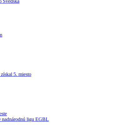
do Švédska
am
ískal 5. miesto
este
je nadnárodnú ligu EGBL