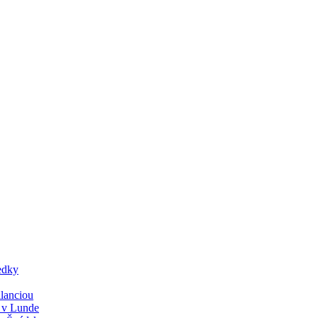
edky
lanciou
y v Lunde