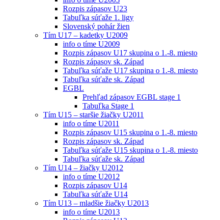
Rozpis zápasov U23
Tabuľka súťaže 1. ligy
Slovenský pohár žien
Tím U17 – kadetky U2009
info o tíme U2009
Rozpis zápasov U17 skupina o 1.-8. miesto
Rozpis zápasov sk. Západ
Tabuľka súťaže U17 skupina o 1.-8. miesto
Tabuľka súťaže sk. Západ
EGBL
Prehľad zápasov EGBL stage 1
Tabuľka Stage 1
Tím U15 – staršie žiačky U2011
info o tíme U2011
Rozpis zápasov U15 skupina o 1.-8. miesto
Rozpis zápasov sk. Západ
Tabuľka súťaže U15 skupina o 1.-8. miesto
Tabuľka súťaže sk. Západ
Tím U14 – žiačky U2012
info o tíme U2012
Rozpis zápasov U14
Tabuľka súťaže U14
Tím U13 – mladšie žiačky U2013
info o tíme U2013