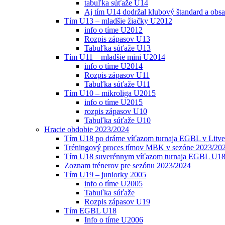
tabuľka súťaže U14
Aj tím U14 dodržal klubový štandard a obs
Tím U13 – mladšie žiačky U2012
info o tíme U2012
Rozpis zápasov U13
Tabuľka súťaže U13
Tím U11 – mladšie mini U2014
info o tíme U2014
Rozpis zápasov U11
Tabuľka súťaže U11
Tím U10 – mikroliga U2015
info o tíme U2015
rozpis zápasov U10
Tabuľka súťaže U10
Hracie obdobie 2023/2024
Tím U18 po dráme víťazom turnaja EGBL v Litve
Tréningový proces tímov MBK v sezóne 2023/20
Tím U18 suverénnym víťazom turnaja EGBL U18
Zoznam trénerov pre sezónu 2023/2024
Tím U19 – juniorky 2005
info o tíme U2005
Tabuľka súťaže
Rozpis zápasov U19
Tím EGBL U18
Info o tíme U2006