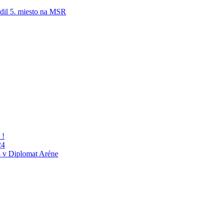
adil 5. miesto na MSR
 !
24
 v Diplomat Aréne