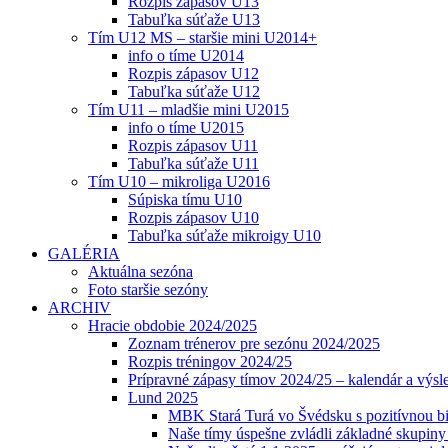
Rozpis zápasov U13
Tabuľka súťaže U13
Tím U12 MS – staršie mini U2014+
info o tíme U2014
Rozpis zápasov U12
Tabuľka súťaže U12
Tím U11 – mladšie mini U2015
info o tíme U2015
Rozpis zápasov U11
Tabuľka súťaže U11
Tím U10 – mikroliga U2016
Súpiska tímu U10
Rozpis zápasov U10
Tabuľka súťaže mikroigy U10
GALÉRIA
Aktuálna sezóna
Foto staršie sezóny
ARCHIV
Hracie obdobie 2024/2025
Zoznam trénerov pre sezónu 2024/2025
Rozpis tréningov 2024/25
Prípravné zápasy tímov 2024/25 – kalendár a výsl
Lund 2025
MBK Stará Turá vo Švédsku s pozitívnou bi
Naše tímy úspešne zvládli základné skupin