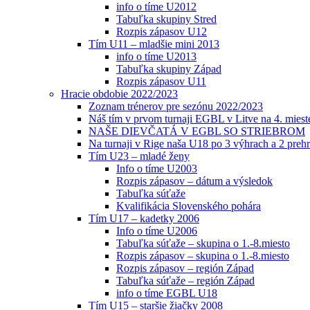
info o tíme U2012
Tabuľka skupiny Stred
Rozpis zápasov U12
Tím U11 – mladšie mini 2013
info o tíme U2013
Tabuľka skupiny Západ
Rozpis zápasov U11
Hracie obdobie 2022/2023
Zoznam trénerov pre sezónu 2022/2023
Náš tím v prvom turnaji EGBL v Litve na 4. miest
NAŠE DIEVČATÁ V EGBL SO STRIEBROM
Na turnaji v Rige naša U18 po 3 výhrach a 2 prehr
Tím U23 – mladé ženy
Info o tíme U2003
Rozpis zápasov – dátum a výsledok
Tabuľka súťaže
Kvalifikácia Slovenského pohára
Tím U17 – kadetky 2006
Info o tíme U2006
Tabuľka súťaže – skupina o 1.-8.miesto
Rozpis zápasov – skupina o 1.-8.miesto
Rozpis zápasov – región Západ
Tabuľka súťaže – región Západ
info o tíme EGBL U18
Tím U15 – staršie žiačky 2008