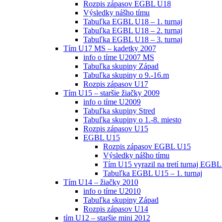
Rozpis zápasov EGBL U18
Výsledky nášho tímu
Tabuľka EGBL U18 – 1. turnaj
Tabuľka EGBL U18 – 2. turnaj
Tabuľka EGBL U18 – 3. turnaj
Tím U17 MS – kadetky 2007
info o tíme U2007 MS
Tabuľka skupiny Západ
Tabuľka skupiny o 9.-16.m
Rozpis zápasov U17
Tím U15 – staršie žiačky 2009
info o tíme U2009
Tabuľka skupiny Stred
Tabuľka skupiny o 1.-8. miesto
Rozpis zápasov U15
EGBL U15
Rozpis zápasov EGBL U15
Výsledky nášho tímu
Tím U15 vyrazil na tretí turnaj EGBL
Tabuľka EGBL U15 – 1. turnaj
Tím U14 – žiačky 2010
info o tíme U2010
Tabuľka skupiny Západ
Rozpis zápasov U14
tím U12 – staršie mini 2012