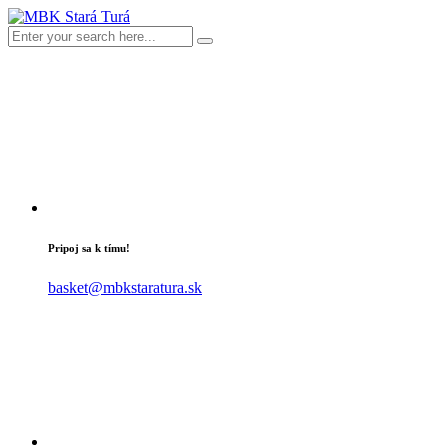
Pripoj sa k tímu!
basket@mbkstaratura.sk