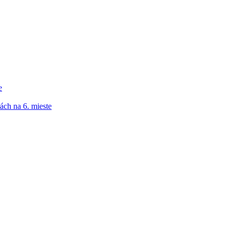
e
ách na 6. mieste